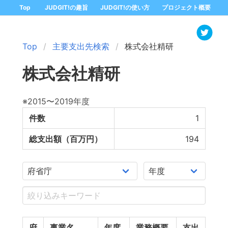
Top
JUDGIT!の趣旨
JUDGIT!の使い方
プロジェクト概要
Top
主要支出先検索
株式会社精研
株式会社精研
※2015〜2019年度
件数
1
総支出額（百万円）
194
府
事業名
年度
業務概要
支出