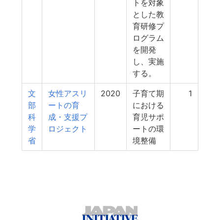
トを対象
とした教
育研修プ
ログラム
を開発
し、実施
する。
文
女性アスリ
2020
子育て期
1
部
ートの育
における
科
成・支援プ
育児サポ
学
ロジェクト
ートの環
省
境整備