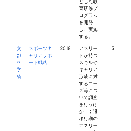
とした教
育研修プ
ログラム
を開発
し、実施
する。
文
スポーツキ
2018
アスリー
5
部
ャリアサポ
トが持つ
科
ート戦略
スキルや
学
キャリア
省
形成に対
するニー
ズ等につ
いて調査
を行うほ
か、引退
移行期の
アスリー