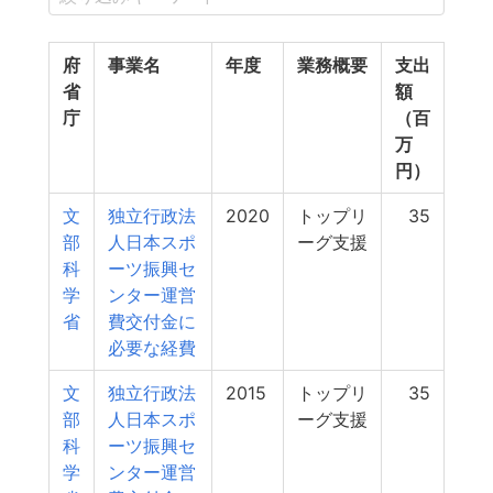
府
事業名
年度
業務概要
支出
省
額
庁
（百
万
円）
文
独立行政法
2020
トップリ
35
部
人日本スポ
ーグ支援
科
ーツ振興セ
学
ンター運営
省
費交付金に
必要な経費
文
独立行政法
2015
トップリ
35
部
人日本スポ
ーグ支援
科
ーツ振興セ
学
ンター運営