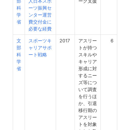
部
人日本スポ
ーグ支援
科
ーツ振興セ
学
ンター運営
省
費交付金に
必要な経費
文
スポーツキ
2017
アスリー
6
部
ャリアサポ
トが持つ
科
ート戦略
スキルや
学
キャリア
省
形成に対
するニー
ズ等につ
いて調査
を行うほ
か、引退
移行期の
アスリー
トを対象