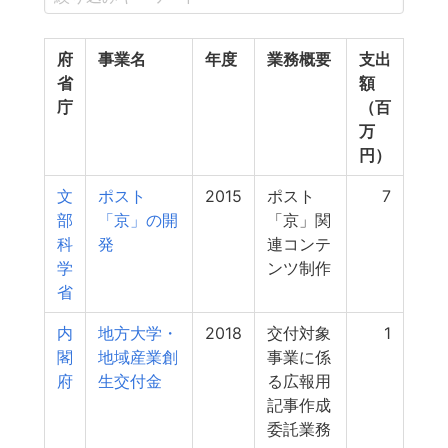
府
事業名
年度
業務概要
支出
省
額
庁
（百
万
円）
文
ポスト
2015
ポスト
7
部
「京」の開
「京」関
科
発
連コンテ
学
ンツ制作
省
内
地方大学・
2018
交付対象
1
閣
地域産業創
事業に係
府
生交付金
る広報用
記事作成
委託業務