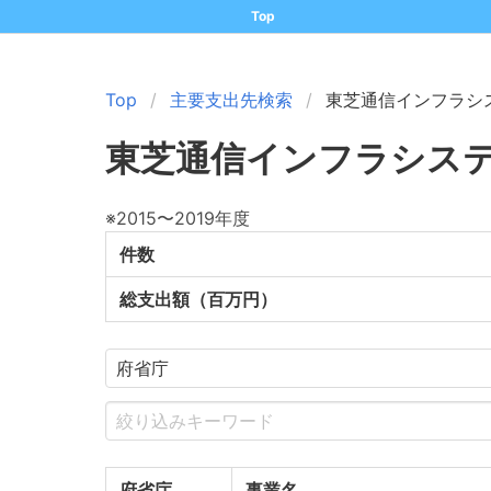
Top
Top
主要支出先検索
東芝通信インフラシ
東芝通信インフラシス
※2015〜2019年度
件数
総支出額（百万円）
府省庁
事業名