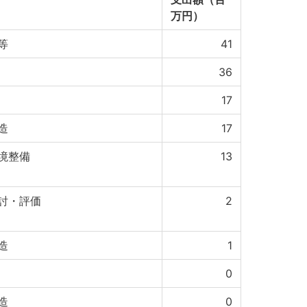
万円）
等
41
36
17
造
17
境整備
13
討・評価
2
造
1
0
造
0