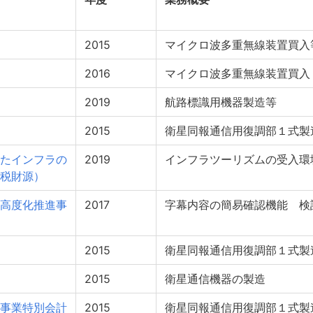
2015
マイクロ波多重無線装置買入
2016
マイクロ波多重無線装置買入
2019
航路標識用機器製造等
2015
衛星同報通信用復調部１式製
たインフラの
2019
インフラツーリズムの受入環
税財源）
高度化推進事
2017
字幕内容の簡易確認機能 検
2015
衛星同報通信用復調部１式製
2015
衛星通信機器の製造
事業特別会計
2015
衛星同報通信用復調部１式製