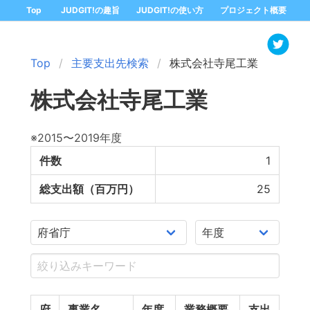
Top
JUDGIT!の趣旨
JUDGIT!の使い方
プロジェクト概要
Top
主要支出先検索
株式会社寺尾工業
株式会社寺尾工業
※2015〜2019年度
件数
1
総支出額（百万円）
25
府
事業名
年度
業務概要
支出