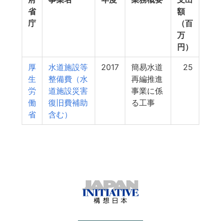
省
額
庁
（百
万
円）
厚
水道施設等
2017
簡易水道
25
生
整備費（水
再編推進
労
道施設災害
事業に係
働
復旧費補助
る工事
省
含む）