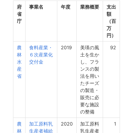
府
事業名
年度
業務概要
支出
省
額
庁
（百
万
円）
農
食料産業・
2019
美瑛の風
92
林
６次産業化
土を生か
水
交付金
し、フラ
産
ンスの製
省
法を用い
たチーズ
の製造・
販売に必
要な施設
の整備
農
加工原料乳
2020
加工原料
1
林
生産者補給
乳生産者