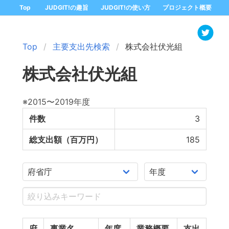
Top
JUDGIT!の趣旨
JUDGIT!の使い方
プロジェクト概要
Top
主要支出先検索
株式会社伏光組
株式会社伏光組
※2015〜2019年度
件数
3
総支出額（百万円）
185
府
事業名
年度
業務概要
支出