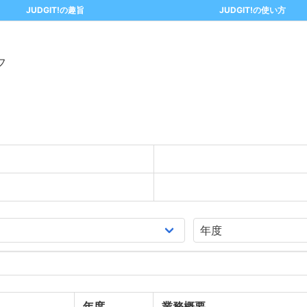
JUDGIT!の趣旨
JUDGIT!の使い方
フ
年度
業務概要