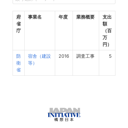
府
事業名
年度
業務概要
支出
省
額
庁
（百
万
円）
防
宿舎（建設
2016
調査工事
5
衛
等）
省