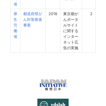
省
厚
都道府県が
2018
東京都が
2
生
ん対策推進
んポータ
労
事業
ルサイト
働
に関する
省
インター
ネット広
告の実施