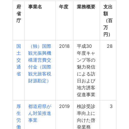
府
事業名
年度
業務概要
支出
省
額
庁
（百
万
円）
国
（独）国際
2018
平成30
28
土
観光振興機
年度キャ
交
構運営費交
ンプ等の
通
付金（国際
魅力発信
省
観光旅客税
による訪
財源勘定）
日および
地方誘客
促進事業
厚
都道府県が
2019
検診受診
3
生
ん対策推進
率向上に
労
事業
向けた啓
働
発業務