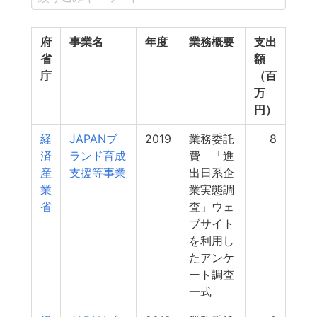
府
事業名
年度
業務概要
支出
省
額
庁
（百
万
円）
経
JAPANブ
2019
業務委託
8
済
ランド育成
費 「進
産
支援等事業
出日系企
業
業実態調
省
査」ウェ
ブサイト
を利用し
たアンケ
ート調査
一式