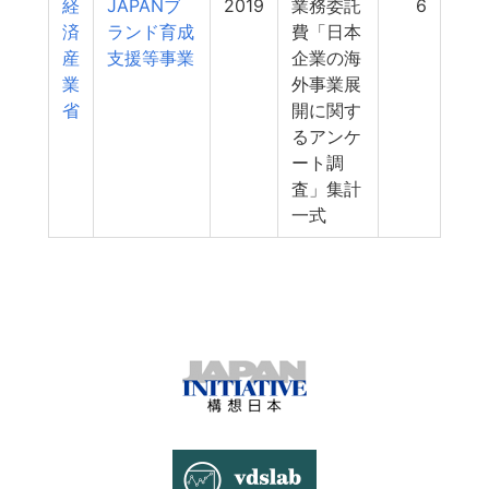
経
JAPANブ
2019
業務委託
6
済
ランド育成
費「日本
産
支援等事業
企業の海
業
外事業展
省
開に関す
るアンケ
ート調
査」集計
一式