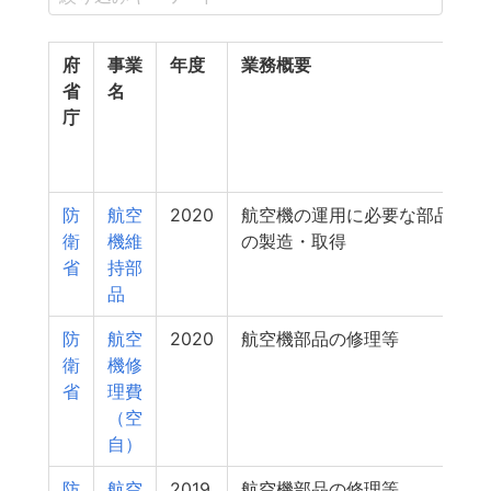
府
事業
年度
業務概要
省
名
庁
防
航空
2020
航空機の運用に必要な部品
衛
機維
の製造・取得
省
持部
品
防
航空
2020
航空機部品の修理等
衛
機修
省
理費
（空
自）
防
航空
2019
航空機部品の修理等