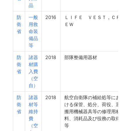
品
防
一般
2016
ＬＩＦＥ ＶＥＳＴ，ＣＲ
衛
用救
ＥＷ
省
命装
備品
等
防
諸器
2018
部隊整備用器材
衛
材購
省
入費
（空
自）
防
諸器
2018
航空自衛隊の補給処等にお
衛
材等
ける保管、処分、荷役、運
省
維持
搬用機械器具等の修理用材
費
料、消耗品及び役務の取得
（空
等