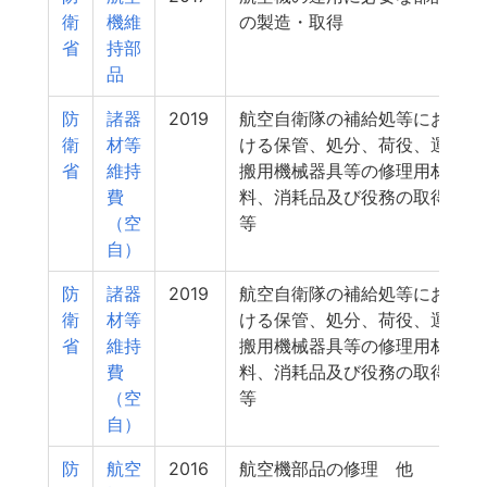
衛
機維
の製造・取得
省
持部
品
防
諸器
2019
航空自衛隊の補給処等にお
衛
材等
ける保管、処分、荷役、運
省
維持
搬用機械器具等の修理用材
費
料、消耗品及び役務の取得
（空
等
自）
防
諸器
2019
航空自衛隊の補給処等にお
衛
材等
ける保管、処分、荷役、運
省
維持
搬用機械器具等の修理用材
費
料、消耗品及び役務の取得
（空
等
自）
防
航空
2016
航空機部品の修理 他