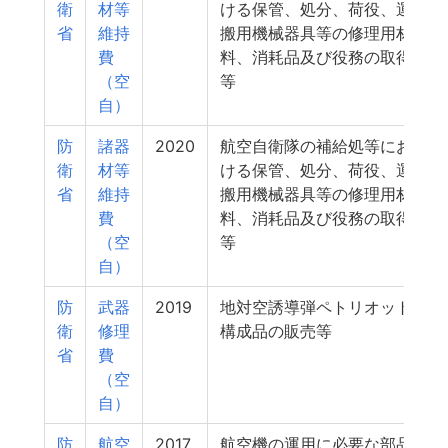
衛
材等
ける保管、処分、荷役、運
省
維持
搬用機械器具等の修理用材
費
料、消耗品及び役務の取得
（空
等
自）
防
諸器
2020
航空自衛隊の補給処等にお
衛
材等
ける保管、処分、荷役、運
省
維持
搬用機械器具等の修理用材
費
料、消耗品及び役務の取得
（空
等
自）
防
武器
2019
地対空誘導弾ペトリオット
衛
修理
構成品の販売等
省
費
（空
自）
防
航空
2017
航空機の運用に必要な部品