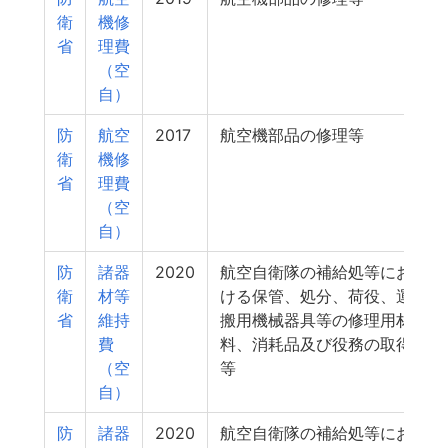
衛
機修
省
理費
（空
自）
防
航空
2017
航空機部品の修理等
衛
機修
省
理費
（空
自）
防
諸器
2020
航空自衛隊の補給処等にお
衛
材等
ける保管、処分、荷役、運
省
維持
搬用機械器具等の修理用材
費
料、消耗品及び役務の取得
（空
等
自）
防
諸器
2020
航空自衛隊の補給処等にお