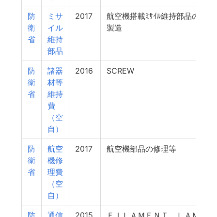
防
ミサ
2017
航空機搭載ﾐｻｲﾙ維持部品の
衛
イル
製造
省
維持
部品
防
諸器
2016
SCREW
衛
材等
省
維持
費
（空
自）
防
航空
2017
航空機部品の修理等
衛
機修
省
理費
（空
自）
防
通信
2015
ＦＩＬＡＭＥＮＴ ＬＡＭ