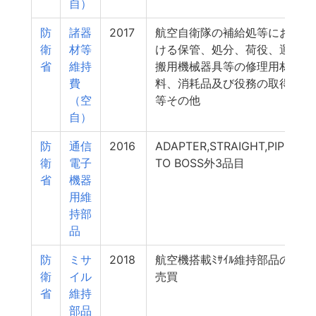
自）
防
諸器
2017
航空自衛隊の補給処等にお
衛
材等
ける保管、処分、荷役、運
省
維持
搬用機械器具等の修理用材
費
料、消耗品及び役務の取得
（空
等その他
自）
防
通信
2016
ADAPTER,STRAIGHT,PIPE
衛
電子
TO BOSS外3品目
省
機器
用維
持部
品
防
ミサ
2018
航空機搭載ﾐｻｲﾙ維持部品の
衛
イル
売買
省
維持
部品