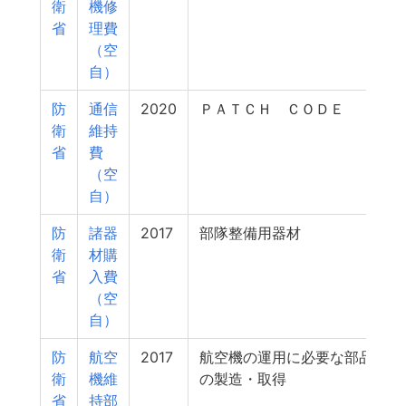
衛
機修
省
理費
（空
自）
防
通信
2020
ＰＡＴＣＨ ＣＯＤＥ
衛
維持
省
費
（空
自）
防
諸器
2017
部隊整備用器材
衛
材購
省
入費
（空
自）
防
航空
2017
航空機の運用に必要な部品
衛
機維
の製造・取得
省
持部