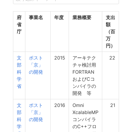
府
事業名
年度
業務概要
支出
省
額
庁
（百
万
円）
文
ポスト
2015
アーキテク
22
部
「京」
チャ検討用
科
の開発
FORTRAN
学
およびCコ
省
ンパイラの
開発 等
文
ポスト
2016
Omni
21
部
「京」
XcalableMP
科
の開発
コンパイラ
学
のC++フロ