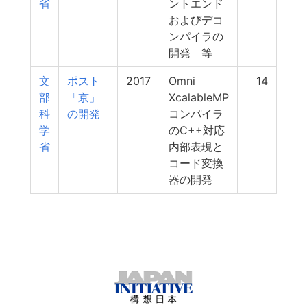
省
ントエンド
およびデコ
ンパイラの
開発 等
文
ポスト
2017
Omni
14
部
「京」
XcalableMP
科
の開発
コンパイラ
学
のC++対応
省
内部表現と
コード変換
器の開発