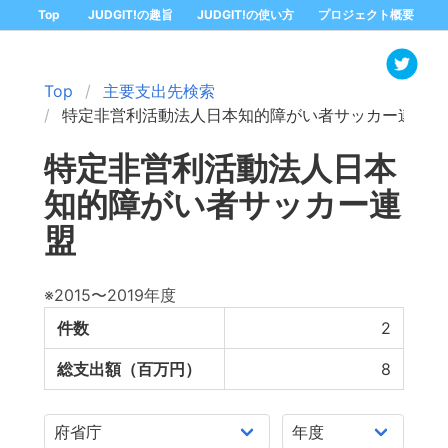
Top
JUDGIT!の趣旨
JUDGIT!の使い方
プロジェクト概要
Top
主要支出先検索
特定非営利活動法人日本知的障がい者サッカー連盟
特定非営利活動法人日本
知的障がい者サッカー連
盟
※2015〜2019年度
件数
2
総支出額（百万円）
8