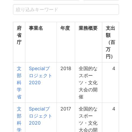
府
事業名
年度
業務概要
支出
省
額
庁
（百
万
円）
文
Specialプ
2018
全国的な
4
部
ロジェクト
スポー
科
2020
ツ・文化
学
大会の開
省
催
文
Specialプ
2017
全国的な
4
部
ロジェクト
スポー
科
2020
ツ・文化
学
大会の開