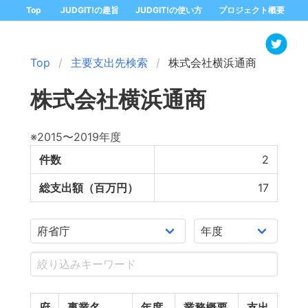
Top
JUDGIT!の趣旨
JUDGIT!の使い方
プロジェクト概要
Top
主要支出先検索
株式会社横浜通商
株式会社横浜通商
※2015〜2019年度
件数
2
総支出額（百万円）
17
府
事業名
年度
業務概要
支出