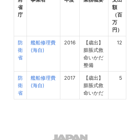
省
額
庁
（百
万
円）
防
艦船修理費
2016
【歳出】
12
衛
(海自)
膨脹式救
省
命いかだ
整備
防
艦船修理費
2017
【歳出】
5
衛
(海自)
膨脹式救
省
命いかだ