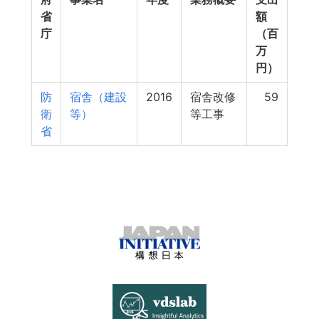
省
額
庁
（百
万
円）
防
宿舎（建設
2016
宿舎改修
59
衛
等）
等工事
省