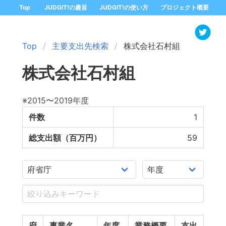
Top
JUDGIT!の趣旨
JUDGIT!の使い方
プロジェクト概要
Top
主要支出先検索
株式会社石村組
株式会社石村組
※2015〜2019年度
件数
1
総支出額（百万円）
59
府
事業名
年度
業務概要
支出