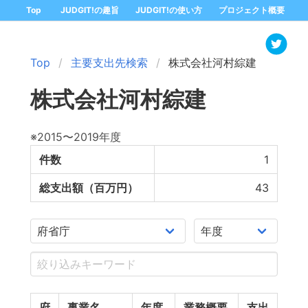
Top
JUDGIT!の趣旨
JUDGIT!の使い方
プロジェクト概要
Top
主要支出先検索
株式会社河村綜建
株式会社河村綜建
※2015〜2019年度
件数
1
総支出額（百万円）
43
府
事業名
年度
業務概要
支出