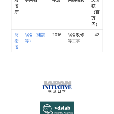
省
額
庁
（百
万
円）
防
宿舎（建設
2016
宿舎改修
43
衛
等）
等工事
省