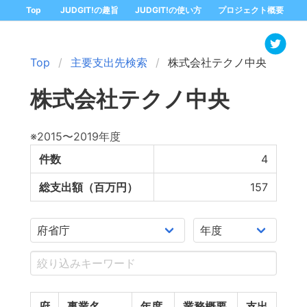
Top
JUDGIT!の趣旨
JUDGIT!の使い方
プロジェクト概要
Top
主要支出先検索
株式会社テクノ中央
株式会社テクノ中央
※2015〜2019年度
件数
4
総支出額（百万円）
157
府
事業名
年度
業務概要
支出