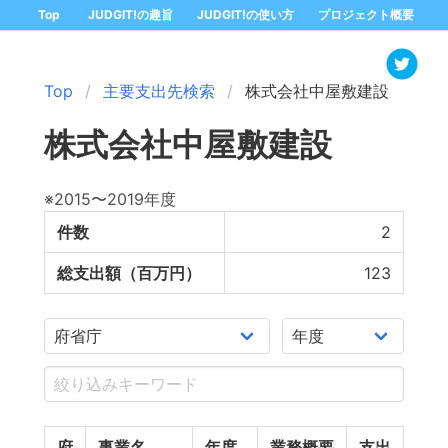
Top
JUDGIT!の趣旨
JUDGIT!の使い方
プロジェクト概要
Top
主要支出先検索
株式会社中屋敷建設
株式会社中屋敷建設
※2015〜2019年度
件数
2
総支出額（百万円）
123
府
事業名
年度
業務概要
支出