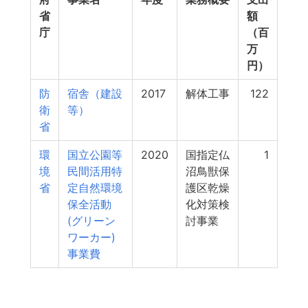
省
額
庁
（百
万
円）
防
宿舎（建設
2017
解体工事
122
衛
等）
省
環
国立公園等
2020
国指定仏
1
境
民間活用特
沼鳥獣保
省
定自然環境
護区乾燥
保全活動
化対策検
(グリーン
討事業
ワーカー)
事業費