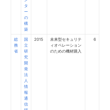
タ
ー
の
構
築
総
国
2015
未来型セキュリテ
6
務
立
ィオペレーション
省
研
のための機材購入
究
開
発
法
人
情
報
通
信