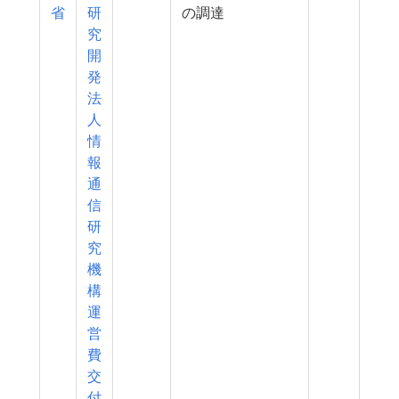
省
研
の調達
究
開
発
法
人
情
報
通
信
研
究
機
構
運
営
費
交
付