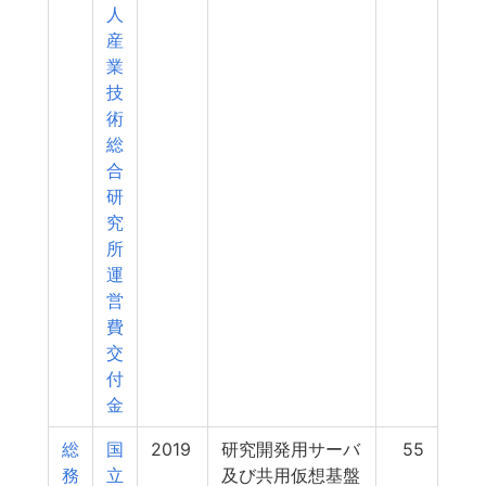
人
産
業
技
術
総
合
研
究
所
運
営
費
交
付
金
総
国
2019
研究開発用サーバ
55
務
立
及び共用仮想基盤