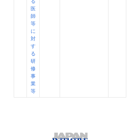
る
医
師
等
に
対
す
る
研
修
事
業
等