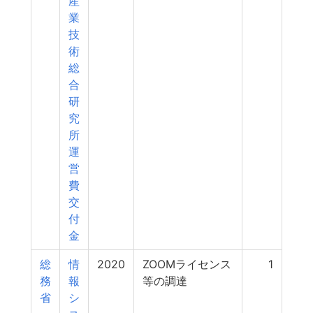
産
業
技
術
総
合
研
究
所
運
営
費
交
付
金
総
情
2020
ZOOMライセンス
1
務
報
等の調達
省
シ