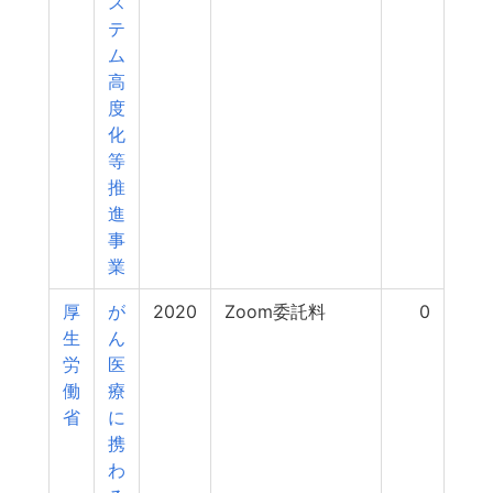
ス
テ
ム
高
度
化
等
推
進
事
業
厚
が
2020
Zoom委託料
0
生
ん
労
医
働
療
省
に
携
わ