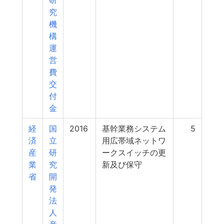
研
究
機
構
運
営
費
交
付
金
経
国
2016
基幹業務システム
5
済
立
用広帯域ネットワ
産
研
ークスイッチの更
業
究
新及び保守
省
開
発
法
人