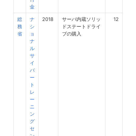
金
総
ナ
2018
サーバ内蔵ソリッ
12
務
シ
ドステートドライ
省
ョ
ブの購入
ナ
ル
サ
イ
バ
ー
ト
レ
ー
ニ
ン
グ
セ
ン