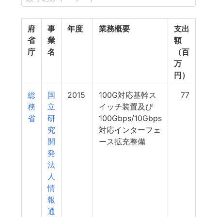
府
事
年度
業務概要
支出
省
業
額
庁
名
（百
万
円）
総
国
2015
100G対応基幹ス
77
務
立
イッチ装置及び
省
研
100Gbps/10Gbps
究
対応インターフェ
開
ース拡充整備
発
法
人
情
報
通