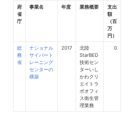
府
事業名
年度
業務概要
支出
省
額
庁
（百
万
円）
総
ナショナル
2017
北陸
0
務
サイバート
StarBED
省
レーニング
技術セン
センターの
ターいし
構築
かわクリ
エイトラ
ボオフィ
ス衛生管
理業務