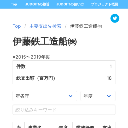
Top
JUDGIT!の趣旨
JUDGIT!の使い方
プロジェクト概要
Top
主要支出先検索
伊藤鉄工造船㈱
伊藤鉄工造船㈱
※2015〜2019年度
件数
1
総支出額（百万円）
18
府
事業名
年度
業務概要
支出