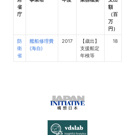
省
額
庁
（百
万
円）
防
艦船修理費
2017
【歳出】
18
衛
(海自)
支援船定
省
年検等