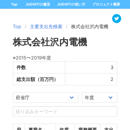
Top
JUDGIT!の趣旨
JUDGIT!の使い方
プロジェクト概要
Top
主要支出先検索
株式会社沢内電機
株式会社沢内電機
※2015〜2019年度
件数
3
総支出額（百万円）
2
府
事業名
年度
業務概要
支出