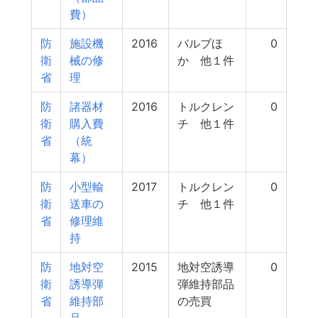
費）
防
施設機
2016
バルブほ
0
衛
械の修
か 他１件
省
理
防
諸器材
2016
トルクレン
0
衛
購入費
チ 他１件
省
（統
幕）
防
小型輸
2017
トルクレン
0
衛
送車の
チ 他１件
省
修理維
持
防
地対空
2015
地対空誘導
0
衛
誘導弾
弾維持部品
省
維持部
の売買