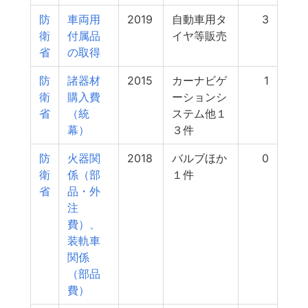
防
車両用
2019
自動車用タ
3
衛
付属品
イヤ等販売
省
の取得
防
諸器材
2015
カーナビゲ
1
衛
購入費
ーションシ
省
（統
ステム他１
幕）
３件
防
火器関
2018
バルブほか
0
衛
係（部
１件
省
品・外
注
費）、
装軌車
関係
（部品
費）