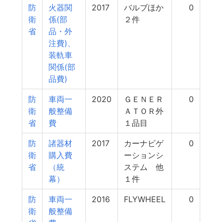
防
火器関
2017
バルブほか
0
衛
係(部
２件
省
品・外
注費)、
装軌車
関係(部
品費)
防
車両一
2020
ＧＥＮＥＲ
0
衛
般整備
ＡＴＯＲ外
省
費
１品目
防
諸器材
2017
カーナビゲ
0
衛
購入費
ーションシ
省
（統
ステム 他
幕）
１件
防
車両一
2016
FLYWHEEL
0
衛
般整備