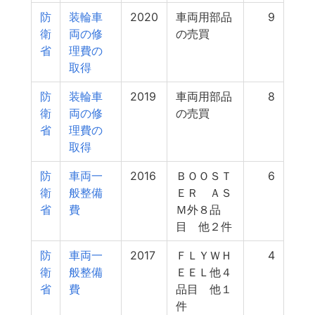
防
装輪車
2020
車両用部品
9
衛
両の修
の売買
省
理費の
取得
防
装輪車
2019
車両用部品
8
衛
両の修
の売買
省
理費の
取得
防
車両一
2016
ＢＯＯＳＴ
6
衛
般整備
ＥＲ ＡＳ
省
費
Ｍ外８品
目 他２件
防
車両一
2017
ＦＬＹＷＨ
4
衛
般整備
ＥＥＬ他４
省
費
品目 他１
件