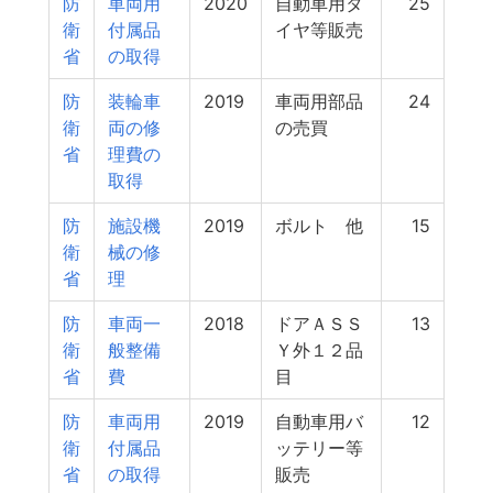
防
車両用
2020
自動車用タ
25
衛
付属品
イヤ等販売
省
の取得
防
装輪車
2019
車両用部品
24
衛
両の修
の売買
省
理費の
取得
防
施設機
2019
ボルト 他
15
衛
械の修
省
理
防
車両一
2018
ドアＡＳＳ
13
衛
般整備
Ｙ外１２品
省
費
目
防
車両用
2019
自動車用バ
12
衛
付属品
ッテリー等
省
の取得
販売