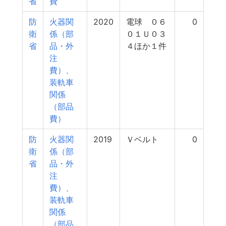
省
費
防
火器関
2020
電球 ０６
0
衛
係（部
０１Ｕ０３
省
品・外
４ほか１件
注
費）、
装軌車
関係
（部品
費）
防
火器関
2019
Ｖベルト
0
衛
係（部
省
品・外
注
費）、
装軌車
関係
（部品