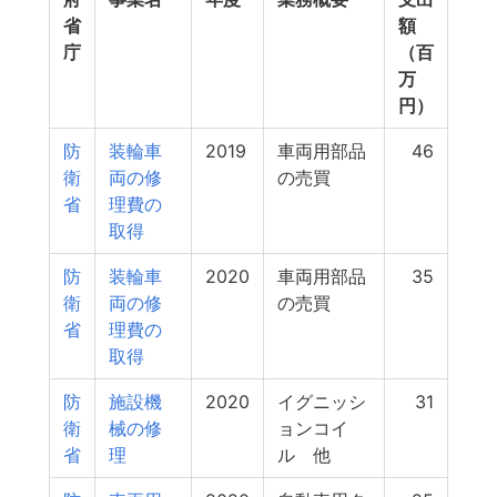
省
額
庁
（百
万
円）
防
装輪車
2019
車両用部品
46
衛
両の修
の売買
省
理費の
取得
防
装輪車
2020
車両用部品
35
衛
両の修
の売買
省
理費の
取得
防
施設機
2020
イグニッシ
31
衛
械の修
ョンコイ
省
理
ル 他