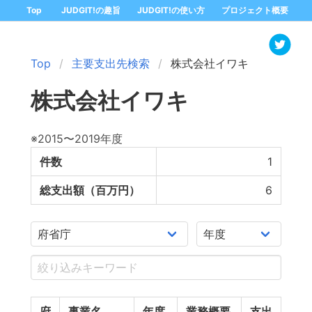
Top
JUDGIT!の趣旨
JUDGIT!の使い方
プロジェクト概要
Top
主要支出先検索
株式会社イワキ
株式会社イワキ
※2015〜2019年度
件数
1
総支出額（百万円）
6
府
事業名
年度
業務概要
支出