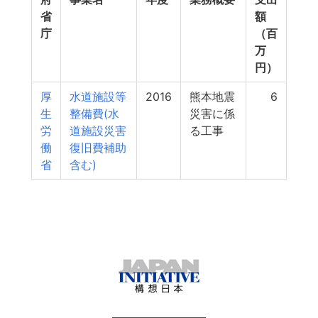
省
額
庁
（百
万
円）
厚
水道施設等
2016
熊本地震
6
生
整備費(水
災害に係
労
道施設災害
る工事
働
復旧費補助
省
含む)