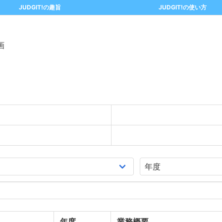
JUDGIT!の趣旨
JUDGIT!の使い方
画
年度
業務概要