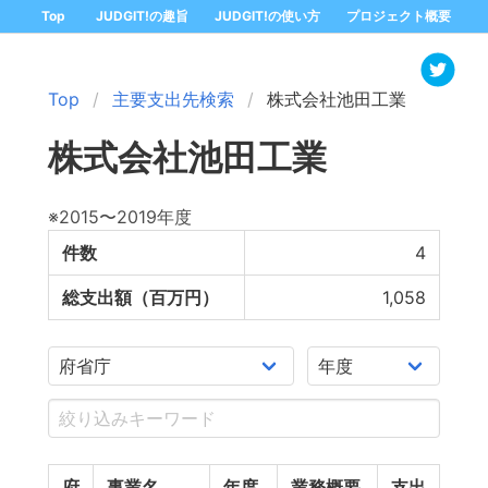
Top
JUDGIT!の趣旨
JUDGIT!の使い方
プロジェクト概要
Top
主要支出先検索
株式会社池田工業
株式会社池田工業
※2015〜2019年度
件数
4
総支出額（百万円）
1,058
府
事業名
年度
業務概要
支出