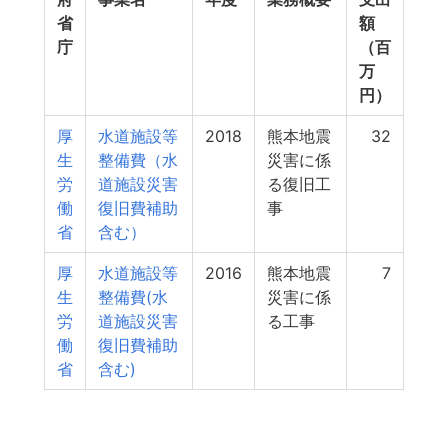
省
額
庁
（百
万
円）
厚
水道施設等
2018
熊本地震
32
生
整備費（水
災害に係
労
道施設災害
る復旧工
働
復旧費補助
事
省
含む）
厚
水道施設等
2016
熊本地震
7
生
整備費(水
災害に係
労
道施設災害
る工事
働
復旧費補助
省
含む)