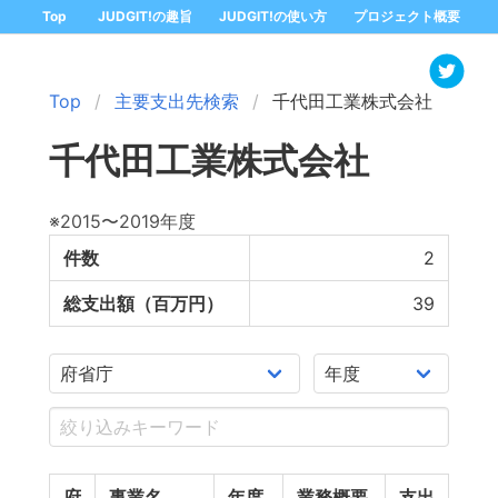
Top
JUDGIT!の趣旨
JUDGIT!の使い方
プロジェクト概要
Top
主要支出先検索
千代田工業株式会社
千代田工業株式会社
※2015〜2019年度
件数
2
総支出額（百万円）
39
府
事業名
年度
業務概要
支出