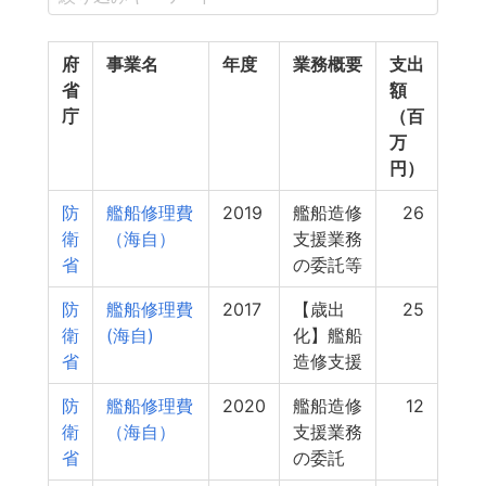
府
事業名
年度
業務概要
支出
省
額
庁
（百
万
円）
防
艦船修理費
2019
艦船造修
26
衛
（海自）
支援業務
省
の委託等
防
艦船修理費
2017
【歳出
25
衛
(海自)
化】艦船
省
造修支援
防
艦船修理費
2020
艦船造修
12
衛
（海自）
支援業務
省
の委託