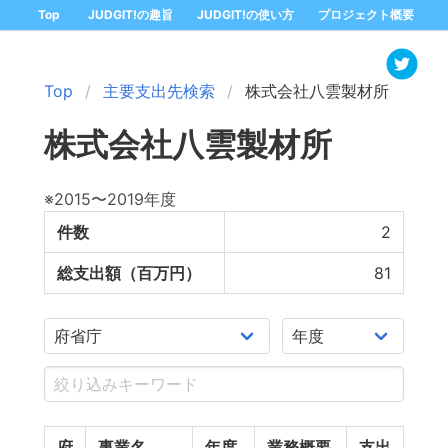
Top
JUDGIT!の趣旨
JUDGIT!の使い方
プロジェクト概要
Top
主要支出先検索
株式会社八雲製材所
株式会社八雲製材所
※2015〜2019年度
件数
2
総支出額（百万円）
81
府
事業名
年度
業務概要
支出