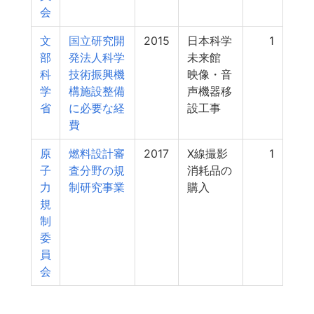
会
文
国立研究開
2015
日本科学
1
部
発法人科学
未来館
科
技術振興機
映像・音
学
構施設整備
声機器移
省
に必要な経
設工事
費
原
燃料設計審
2017
X線撮影
1
子
査分野の規
消耗品の
力
制研究事業
購入
規
制
委
員
会