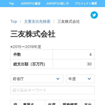
Top
JUDGIT!の趣旨
JUDGIT!の使い方
プロジェクト概要
Top
主要支出先検索
三友株式会社
三友株式会社
※2015〜2019年度
件数
4
総支出額（百万円）
30
府
事業名
年度
業務概要
支出