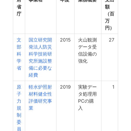
省
額
庁
（百
万
円）
文
国立研究開
2015
火山観測
27
部
発法人防災
データ受
科
科学技術研
信設備の
学
究所施設整
強化
省
備に必要な
経費
原
軽水炉照射
2019
実験デー
1
子
材料健全性
タ処理用
力
評価研究事
PCの購
規
業
入
制
委
員