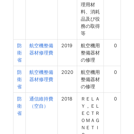
理用材
料、消耗
品及び役
務の取得
等
防
航空機整備
2019
航空機用
0
衛
器材修理費
整備器材
省
の修理
防
航空機整備
2020
航空機用
0
衛
器材修理費
整備器材
省
の修理
防
通信維持費
2018
ＲＥＬＡ
0
衛
（空自）
Ｙ，ＥＬ
省
ＥＣＴＲ
ＯＭＡＧ
ＮＥＴＩ