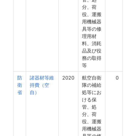
分、荷
役、運搬
用機械器
具等の修
理用材
料、消耗
品及び役
務の取得
等
防
諸器材等維
2020
航空自衛
0
衛
持費（空
隊の補給
省
自）
処等にお
ける保
管、処
分、荷
役、運搬
用機械器