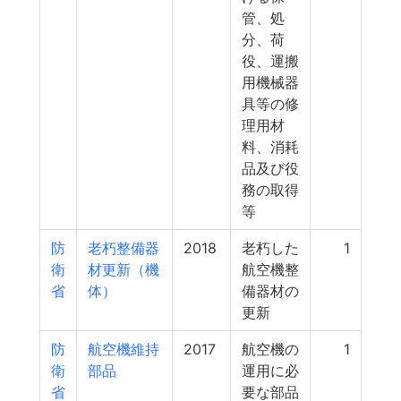
管、処
分、荷
役、運搬
用機械器
具等の修
理用材
料、消耗
品及び役
務の取得
等
防
老朽整備器
2018
老朽した
1
衛
材更新（機
航空機整
省
体）
備器材の
更新
防
航空機維持
2017
航空機の
1
衛
部品
運用に必
省
要な部品