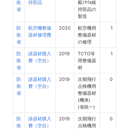
衛
持部品
載ﾐｻｲﾙ維
省
持部品の
製造
防
航空機整備
2020
航空機用
1
衛
器材修理費
整備器材
省
の修理
防
諸器材購入
2019
TCTO等
1
衛
費（空自）
用整備器
省
材
防
諸器材購入
2019
次期飛行
0
衛
費（空自）
点検機用
省
整備器材
(機体)
(省統一)
防
諸器材購入
2019
次期飛行
0
衛
費（空自）
点検機用