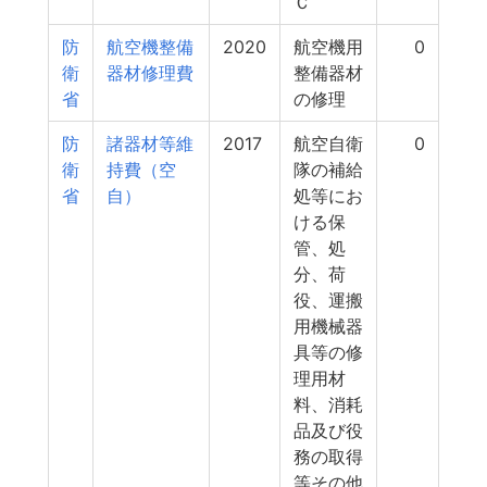
Ｃ
防
航空機整備
2020
航空機用
0
衛
器材修理費
整備器材
省
の修理
防
諸器材等維
2017
航空自衛
0
衛
持費（空
隊の補給
省
自）
処等にお
ける保
管、処
分、荷
役、運搬
用機械器
具等の修
理用材
料、消耗
品及び役
務の取得
等その他