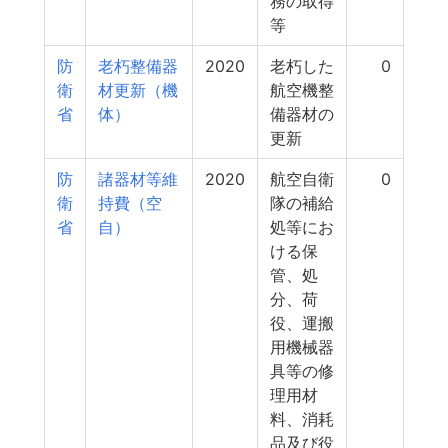
務の取得
等
防
老朽整備器
2020
老朽した
0
衛
材更新（機
航空機整
省
体）
備器材の
更新
防
諸器材等維
2020
航空自衛
0
衛
持費（空
隊の補給
省
自）
処等にお
ける保
管、処
分、荷
役、運搬
用機械器
具等の修
理用材
料、消耗
品及び役