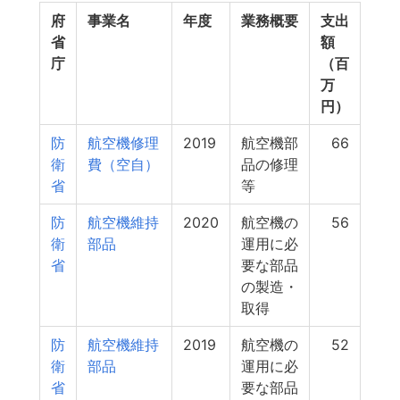
府
事業名
年度
業務概要
支出
省
額
庁
（百
万
円）
防
航空機修理
2019
航空機部
66
衛
費（空自）
品の修理
省
等
防
航空機維持
2020
航空機の
56
衛
部品
運用に必
省
要な部品
の製造・
取得
防
航空機維持
2019
航空機の
52
衛
部品
運用に必
省
要な部品