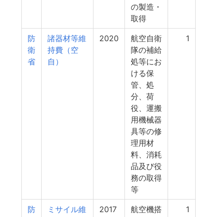
の製造・
取得
防
諸器材等維
2020
航空自衛
1
衛
持費（空
隊の補給
省
自）
処等にお
ける保
管、処
分、荷
役、運搬
用機械器
具等の修
理用材
料、消耗
品及び役
務の取得
等
防
ミサイル維
2017
航空機搭
1