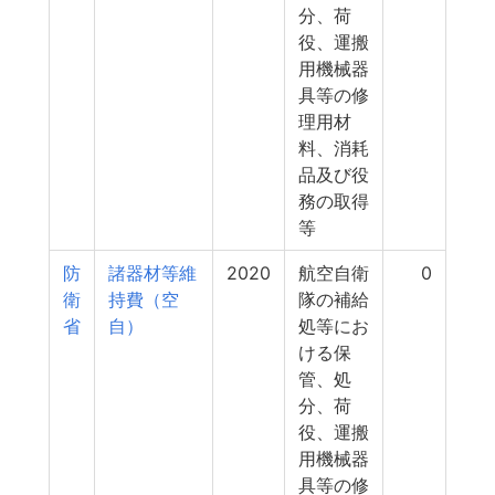
分、荷
役、運搬
用機械器
具等の修
理用材
料、消耗
品及び役
務の取得
等
防
諸器材等維
2020
航空自衛
0
衛
持費（空
隊の補給
省
自）
処等にお
ける保
管、処
分、荷
役、運搬
用機械器
具等の修