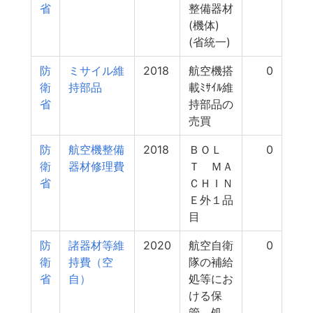
省
整備器材
(機体)
(省統一)
防
ミサイル維
2018
航空機搭
0
衛
持部品
載ﾐｻｲﾙ維
省
持部品の
売買
防
航空機整備
2018
ＢＯＬ
0
衛
器材修理費
Ｔ ＭＡ
省
ＣＨＩＮ
Ｅ外１品
目
防
諸器材等維
2020
航空自衛
0
衛
持費（空
隊の補給
省
自）
処等にお
ける保
管、処