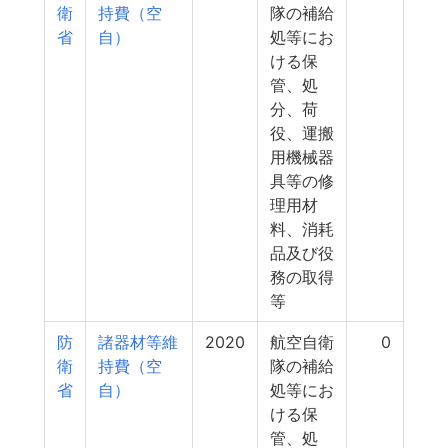
衛
持費（空
隊の補給
省
自）
処等にお
ける保
管、処
分、荷
役、運搬
用機械器
具等の修
理用材
料、消耗
品及び役
務の取得
等
防
諸器材等維
2020
航空自衛
0
衛
持費（空
隊の補給
省
自）
処等にお
ける保
管、処