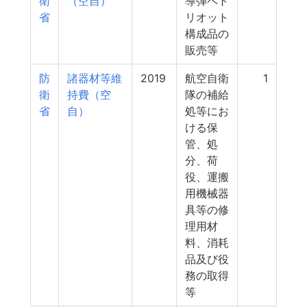
衛
（空自）
導弾ペト
省
リオット
構成品の
販売等
防
諸器材等維
2019
航空自衛
1
衛
持費（空
隊の補給
省
自）
処等にお
ける保
管、処
分、荷
役、運搬
用機械器
具等の修
理用材
料、消耗
品及び役
務の取得
等