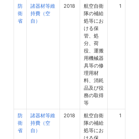
防
諸器材等維
2018
航空自衛
1
衛
持費（空
隊の補給
省
自）
処等にお
ける保
管、処
分、荷
役、運搬
用機械器
具等の修
理用材
料、消耗
品及び役
務の取得
等
防
諸器材等維
2018
航空自衛
1
衛
持費（空
隊の補給
省
自）
処等にお
ける保