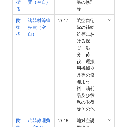
衛
費（空自）
品の修理
省
等
防
諸器材等維
2017
航空自衛
2
衛
持費（空
隊の補給
省
自）
処等にお
ける保
管、処
分、荷
役、運搬
用機械器
具等の修
理用材
料、消耗
品及び役
務の取得
等その他
防
武器修理費
2019
地対空誘
2