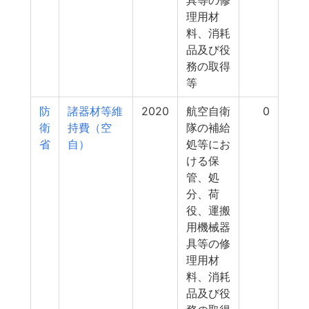
具等の修
理用材
料、消耗
品及び役
務の取得
等
防
諸器材等維
2020
航空自衛
0
衛
持費（空
隊の補給
省
自）
処等にお
ける保
管、処
分、荷
役、運搬
用機械器
具等の修
理用材
料、消耗
品及び役