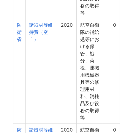
務の取得
等
防
諸器材等維
2020
航空自衛
0
衛
持費（空
隊の補給
省
自）
処等にお
ける保
管、処
分、荷
役、運搬
用機械器
具等の修
理用材
料、消耗
品及び役
務の取得
等
防
諸器材等維
2020
航空自衛
0