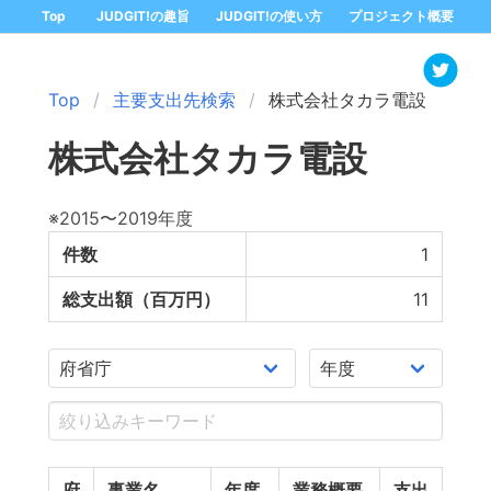
Top
JUDGIT!の趣旨
JUDGIT!の使い方
プロジェクト概要
Top
主要支出先検索
株式会社タカラ電設
株式会社タカラ電設
※2015〜2019年度
件数
1
総支出額（百万円）
11
府
事業名
年度
業務概要
支出