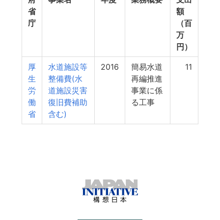
省
額
庁
（百
万
円）
厚
水道施設等
2016
簡易水道
11
生
整備費(水
再編推進
労
道施設災害
事業に係
働
復旧費補助
る工事
省
含む)