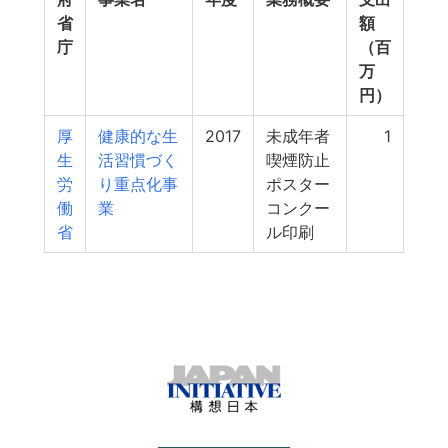
省
額
庁
（百
万
円）
厚
健康的な生
2017
未成年者
1
生
活習慣づく
喫煙防止
労
り重点化事
ポスター
働
業
コンクー
省
ル印刷