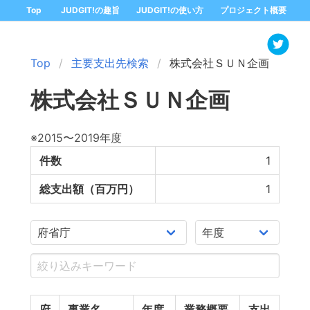
Top
JUDGIT!の趣旨
JUDGIT!の使い方
プロジェクト概要
Top
主要支出先検索
株式会社ＳＵＮ企画
株式会社ＳＵＮ企画
※2015〜2019年度
件数
1
総支出額（百万円）
1
府
事業名
年度
業務概要
支出