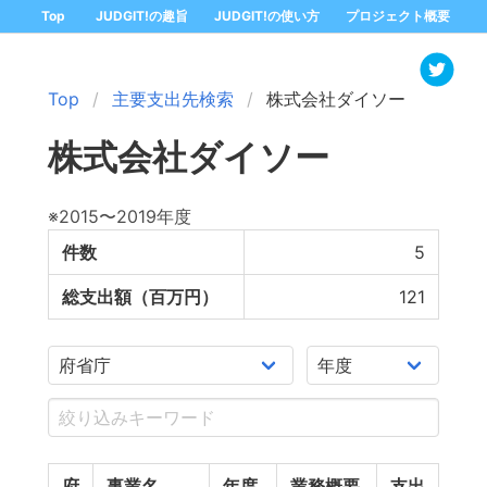
Top
JUDGIT!の趣旨
JUDGIT!の使い方
プロジェクト概要
Top
主要支出先検索
株式会社ダイソー
株式会社ダイソー
※2015〜2019年度
件数
5
総支出額（百万円）
121
府
事業名
年度
業務概要
支出