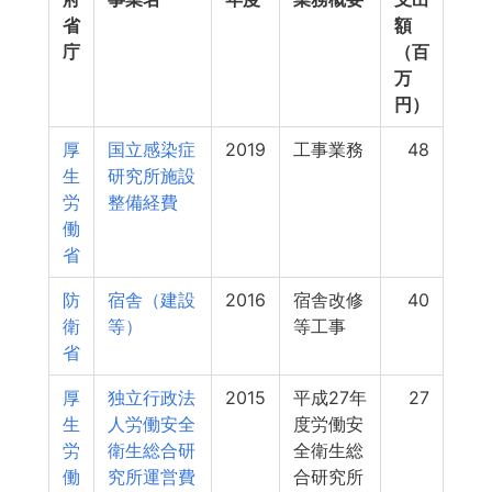
省
額
庁
（百
万
円）
厚
国立感染症
2019
工事業務
48
生
研究所施設
労
整備経費
働
省
防
宿舎（建設
2016
宿舎改修
40
衛
等）
等工事
省
厚
独立行政法
2015
平成27年
27
生
人労働安全
度労働安
労
衛生総合研
全衛生総
働
究所運営費
合研究所