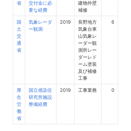
省
交付金に必
建物外壁
要な経費
補修
国
気象レーダ
2019
長野地方
6
土
ー観測
気象台車
交
山気象レ
通
ーダー観
省
測所レー
ダーレド
ーム塗装
及び補修
工事
厚
国立感染症
2019
工事業務
0
生
研究所施設
労
整備経費
働
省