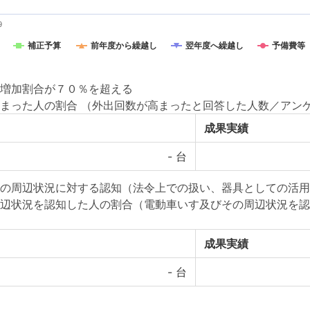
9
補正予算
前年度から繰越し
翌年度へ繰越し
予備費等
増加割合が７０％を超える
まった人の割合 （外出回数が高まったと回答した人数／アン
成果実績
-
台
の周辺状況に対する認知（法令上での扱い、器具としての活用
辺状況を認知した人の割合（電動車いす及びその周辺状況を認
成果実績
-
台