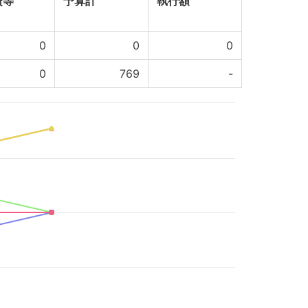
費等
予算計
執行額
0
0
0
0
769
-