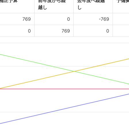
補正予算
前年度から繰
翌年度へ繰越
予備
越し
し
769
0
-769
0
769
0