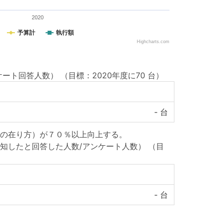
2020
予算計
執行額
Highcharts.com
ケート回答人数）
（目標：2020年度に70 台）
-
台
の在り方）が７０％以上向上する。
知したと回答した人数/アンケート人数）
（目
-
台