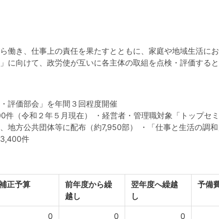
ら働き、仕事上の責任を果たすとともに、家庭や地域生活にお
」に向けて、政労使が互いに各主体の取組を点検・評価すると
・評価部会」を年間３回程度開催
500件（令和２年５月現在） ・経営者・管理職対象「トップセ
、地方公共団体等に配布（約7,950部） ・「仕事と生活の調
,400件
補正予算
前年度から繰
翌年度へ繰越
予備
越し
し
0
0
0