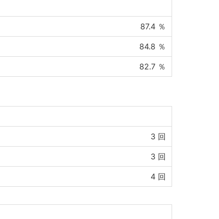
87.4
％
84.8
％
82.7
％
3
回
3
回
4
回