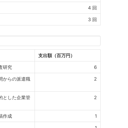
4
回
3
回
支出額（百万円）
査研究
6
間からの派遣職
2
的とした企業管
2
稿作成
1
1