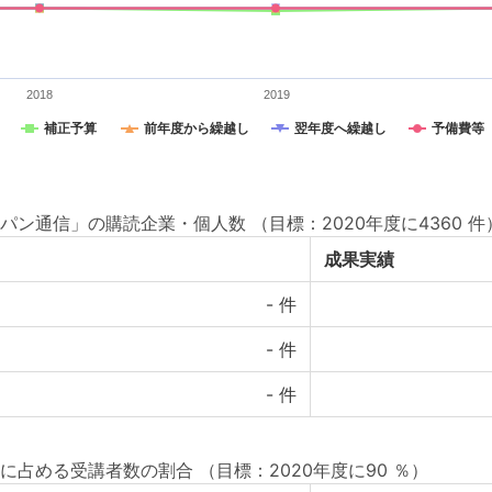
2018
2019
補正予算
前年度から繰越し
翌年度へ繰越し
予備費等
パン通信」の購読企業・個人数
（目標：2020年度に4360 件
成果実績
-
件
-
件
-
件
に占める受講者数の割合
（目標：2020年度に90 ％）