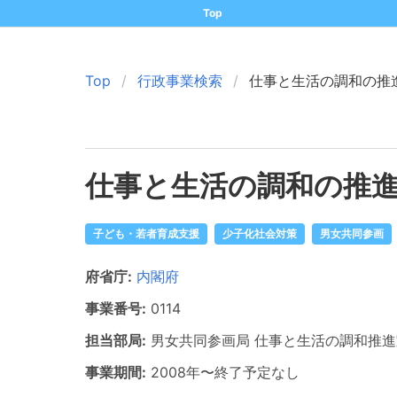
Top
Top
行政事業検索
仕事と生活の調和の推
仕事と生活の調和の推
子ども・若者育成支援
少子化社会対策
男女共同参画
府省庁:
内閣府
事業番号:
0114
担当部局:
男女共同参画局
仕事と生活の調和推進
事業期間:
2008年
〜
終了予定なし