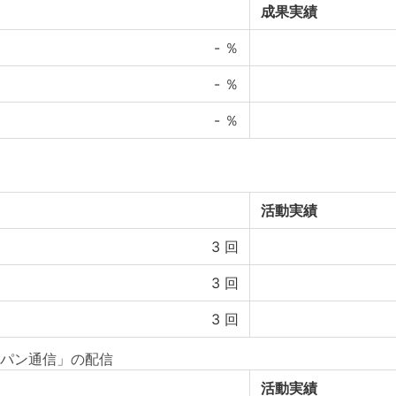
成果実績
-
％
-
％
-
％
活動実績
3
回
3
回
3
回
パン通信」の配信
活動実績