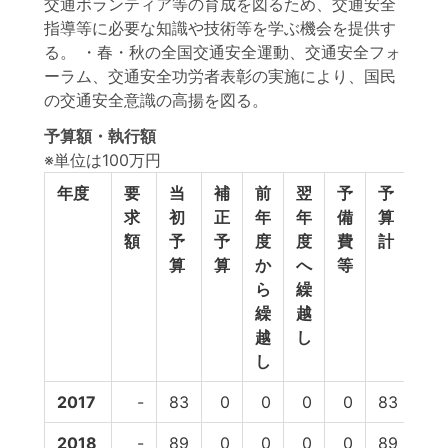
交通ボランティア等の育成を図るため、交通安全
指導等に必要な知識や技術等を学ぶ機会を提供す
る。 ・春・秋の全国交通安全運動、交通安全フォ
ーラム、交通安全功労者表彰の実施により、国民
の交通安全意識の高揚を図る。
予算額・執行額
※単位は100万円
年度
要
当
補
前
翌
予
予
執
求
初
正
年
年
備
算
行
額
予
予
度
度
費
計
額
算
算
か
へ
等
ら
繰
繰
越
越
し
し
2017
-
83
0
0
0
0
83
68
2018
-
89
0
0
0
0
89
78