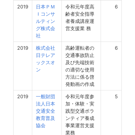
2019
日本ＰＭ
令和元年度高
6
Ｉコンサ
齢者安全指導
ルティン
者養成講座運
グ株式会
営支援業 務
社
2019
株式会社
高齢運転者の
6
日テレア
交通事故防止
ックスオ
及び先端技術
ン
の適切な使用
方法に係る啓
発動画の作成
2019
一般財団
令和元年度参
5
法人日本
加・体験・実
交通安全
践型交通ボラ
教育普及
ンティア養成
協会
事業運営支援
業務