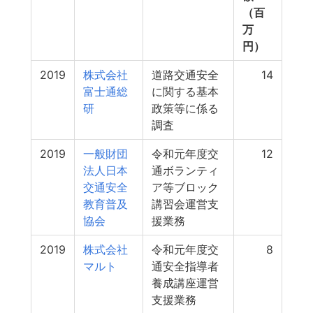
（百
万
円）
2019
株式会社
道路交通安全
14
富士通総
に関する基本
研
政策等に係る
調査
2019
一般財団
令和元年度交
12
法人日本
通ボランティ
交通安全
ア等ブロック
教育普及
講習会運営支
協会
援業務
2019
株式会社
令和元年度交
8
マルト
通安全指導者
養成講座運営
支援業務