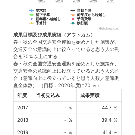
2017
2018
2019
2020
2021
要求額
当初予算
補正予算
前年度から繰越し
翌年度へ繰越し
予備費等
予算計
執行額
Highcharts.com
成果目標
及び
成果実績
（アウトカム）
春・秋の全国交通安全運動を始めとした施策が、
交通安全の意識向上に役立っていると思う人の割
合を70％以上にする
春・秋の全国交通安全運動を始めとした施策が、
交通安全の意識向上に役立っていると思う人の割
合（意識向上に役立っていると思う人数／意識調
査全体数）
（目標：2020年度に70 ％）
年度
当初見込み
成果実績
2017
-
％
44.7
％
2018
-
％
39.4
％
2019
-
％
41.4
％