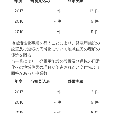
年度
当初見込み
成果実績
2017
-
件
12
件
2018
-
件
9
件
2019
-
件
9
件
地域活性化事業を行うことにより、発電用施設の
設置及び運転の円滑化について地域住民の理解の
促進を図る
当事業により、発電用施設の設置及び運転の円滑
化への地域住民の理解が促進されたと交付先より
回答があった事業数
年度
当初見込み
成果実績
2017
-
件
3
件
2018
-
件
9
件
2019
-
件
8
件