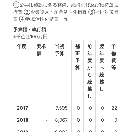
①公共用施設に係る整備、維持補修及び維持運営
措置 ②企業導入・産業活性化措置 ③福祉対策措
置 ④地域活性化措置 等
予算額・執行額
※単位は100万円
年度
要求
当初
補
前
翌
予
予
額
予算
正
年
年
備
計
予
度
度
費
算
か
へ
等
ら
繰
繰
越
越
し
し
2017
-
7,595
0
0
0
22
7,
2018
-
8,067
0
0
0
0
8,