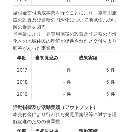
給付金交付助成事業を行うことにより、発電用施
設の設置及び運転の円滑化について地域住民の理
解の促進を図る
当事業により、発電用施設の設置及び運転の円滑
化への地域住民の理解が促進されたと交付先より
回答があった事業数
年度
当初見込み
成果実績
2017
-
件
5
件
2018
-
件
5
件
2019
-
件
5
件
活動指標
及び
活動実績
（アウトプット）
本交付金により行われた発電用施設等に対する理
解促進のための事業数
年度
当初見込み
活動実績