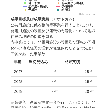
補正予算
前年度から繰越し
翌年度へ繰越し
予備費等
予算計
執行額
Highcharts.com
成果目標
及び
成果実績
（アウトカム）
公共用施設に係る整備等事業を行うことにより、
発電用施設の設置及び運転の円滑化について地域
住民の理解の促進を図る
当事業により、発電用施設の設置及び運転の円滑
化への地域住民の理解が促進されたと交付先より
回答があった事業数
年度
当初見込み
成果実績
2017
-
件
25
件
2018
-
件
29
件
2019
-
件
20
件
企業導入・産業活性化事業を行うことにより、発