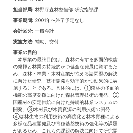
担当部局:
林野庁森林整備部
研究指導課
事業期間:
2001年
〜
終了予定なし
会計区分:
一般会計
実施方法:
補助、交付
事業の目的
本事業の最終目的は、森林の有する多面的機能
の発揮と林業の持続的かつ健全な発展に資するた
め、森林・林業・木材産業が抱える諸問題の解決
に向けた研究・技術開発を効率的かつ効果的に実
施することである。具体的には、①森林の多面的
機能の高度発揮に向けた森林管理技術の開発、②
国産材の安定供給に向けた持続的林業システムの
開発、③木材及び木質資源の利用技術の開発、
④森林生物の利用技術の高度化と林木育種による
多様な品種開発及び育種基盤技術の強化等の課題
があるため、これらの課題の解決に向けて研究開