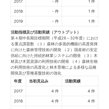
2017
-
件
1
件
2018
-
件
1
件
2019
-
件
1
件
活動指標
及び
活動実績
（アウトプット）
第４期中長期目標期間（平成28～32年度）におけ
る重点課題数 （１）森林の多面的機能の高度発揮
に向けた森林管理技術の開発 （２）国産材の安定
供給に向けた持続的林業システムの開発 （３）木
材及び木質資源の利用技術の開発 （４）森林生物
の利用技術の高度化と林木育種による多様な品種
開発及び育種基盤技術の強化
年度
当初見込み
活動実績
2017
4
件
4
件
2018
4
件
4
件