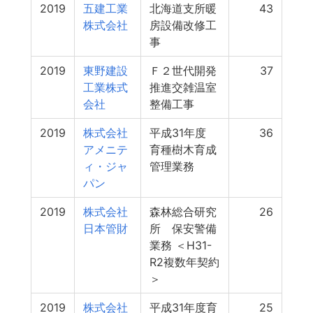
2019
五建工業
北海道支所暖
43
株式会社
房設備改修工
事
2019
東野建設
Ｆ２世代開発
37
工業株式
推進交雑温室
会社
整備工事
2019
株式会社
平成31年度
36
アメニテ
育種樹木育成
ィ・ジャ
管理業務
パン
2019
株式会社
森林総合研究
26
日本管財
所 保安警備
業務 ＜H31-
R2複数年契約
＞
2019
株式会社
平成31年度育
25