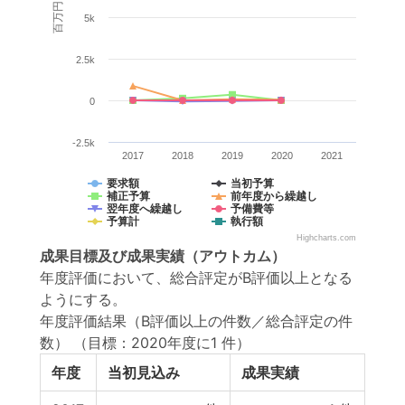
百万円
5k
2.5k
0
-2.5k
2017
2018
2019
2020
2021
要求額
当初予算
補正予算
前年度から繰越し
翌年度へ繰越し
予備費等
予算計
執行額
Highcharts.com
成果目標
及び
成果実績
（アウトカム）
年度評価において、総合評定がB評価以上となる
ようにする。
年度評価結果（B評価以上の件数／総合評定の件
数）
（目標：2020年度に1 件）
年度
当初見込み
成果実績