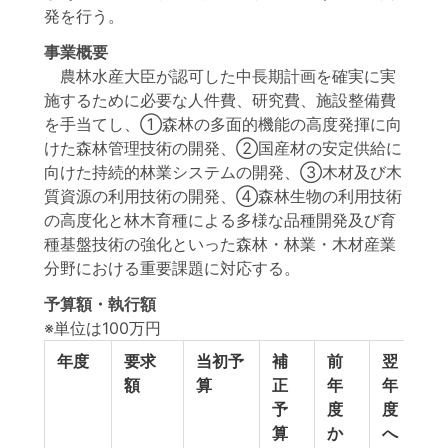
発を行う。
事業概要
農林水産大臣が認可した中長期計画を確実に実
施するために必要な人件費、研究費、施設整備費
を手当てし、①森林の多面的機能の高度発揮に向
けた森林管理技術の開発、②国産材の安定供給に
向けた持続的林業システムの開発、③木材及び木
質資源の利用技術の開発、④森林生物の利用技術
の高度化と林木育種による多様な品種開発及び育
種基盤技術の強化といった森林・林業・木材産業
分野における重要課題に対応する。
予算額・執行額
※単位は100万円
年度
要求
当初予
補
前
翌
額
算
正
年
年
予
度
度
算
か
へ