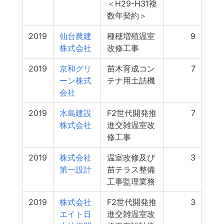
＜H29-H31複
数年契約＞
2019
仙台農建
種穂増殖温室
9
株式会社
改修工事
2019
京和グリ
苗木育成コン
7
ーン株式
テナ用土詰機
会社
2019
水島建設
F2世代開発推
7
株式会社
進交雑温室改
修工事
2019
株式会社
温室改修及び
3
第一設計
苗テラス整備
工事監理業務
2019
株式会社
F2世代開発推
3
エイト日
進交雑温室改