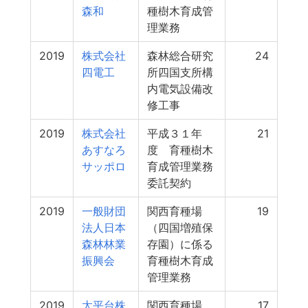
森和
種樹木育成管
理業務
2019
株式会社
森林総合研究
24
四電工
所四国支所構
内電気設備改
修工事
2019
株式会社
平成３１年
21
あすなろ
度 育種樹木
サッポロ
育成管理業務
委託契約
2019
一般財団
関西育種場
19
法人日本
（四国増殖保
森林林業
存園）に係る
振興会
育種樹木育成
管理業務
2019
太平台株
関西育種場
17