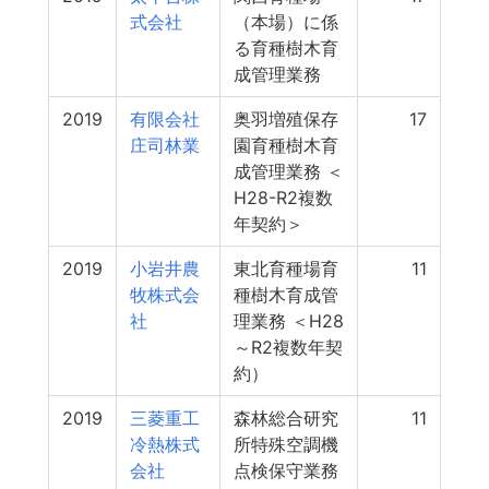
式会社
（本場）に係
る育種樹木育
成管理業務
2019
有限会社
奥羽増殖保存
17
庄司林業
園育種樹木育
成管理業務 ＜
H28-R2複数
年契約＞
2019
小岩井農
東北育種場育
11
牧株式会
種樹木育成管
社
理業務 ＜H28
～R2複数年契
約）
2019
三菱重工
森林総合研究
11
冷熱株式
所特殊空調機
会社
点検保守業務