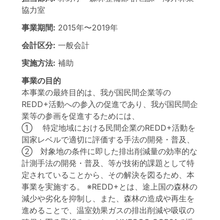
協力室
事業期間:
2015年
〜
2019年
会計区分:
一般会計
実施方法:
補助
事業の目的
本事業の最終目的は、我が国民間企業等の
REDD+活動への参入の促進であり、我が国民間企
業等の参画を促進するためには、
① 特定地域における民間企業のREDD+活動を
国家レベルで適切に評価する手法の開発・普及、
② 対象地の条件に即した排出削減量の効率的な
計測手法の開発・普及、等が技術的課題として特
定されていることから、その解決を図るため、本
事業を実施する。 ※REDD+とは、途上国の森林の
減少や劣化を抑制し、また、森林の造成や再生を
進めることで、温室効果ガスの排出削減や吸収の