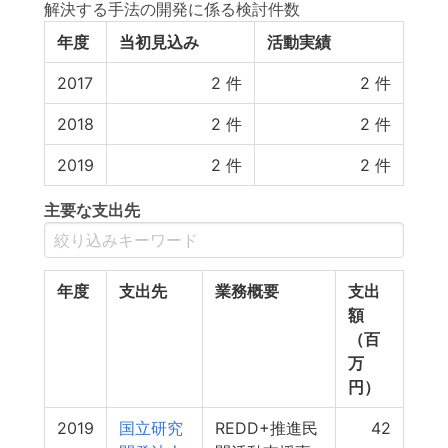
解決する手法の開発に係る検討件数
年度
当初見込み
活動実績
2017
2
件
2
件
2018
2
件
2
件
2019
2
件
2
件
主要な支出先
年度
支出先
業務概要
支出
額
（百
万
円）
2019
国立研究
REDD+推進民
42