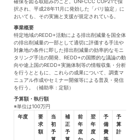
確保を図る取組みのこと。UNFCCC COP21で採
択され、平成28年11月に発効した「パリ協定」に
おいても、その実施と支援が規定されている。
事業概要
特定地域のREDD+活動による排出削減量を国全体
の排出削減量の一部として適切に評価する手法や
対象地の条件に即した排出削減量の効率的なモニ
タリング手法の開発、REDD+の国際的な議論の動
向や途上国のREDD+実施体制等の情報収集・分析
を行うとともに、これらの成果について、調査マ
ニュアル作成やセミナー開催等による普及・発信
を行う。（補助率：定額）
予算額・執行額
※単位は100万円
年度
要
当
補
前
翌
予
予
執
求
初
正
年
年
備
算
行
額
予
予
度
度
費
計
額
算
算
か
へ
等