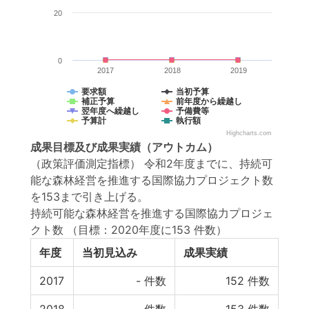
20
0
2017
2018
2019
要求額
当初予算
補正予算
前年度から繰越し
翌年度へ繰越し
予備費等
予算計
執行額
Highcharts.com
成果目標
及び
成果実績
（アウトカム）
（政策評価測定指標） 令和2年度までに、持続可
能な森林経営を推進する国際協力プロジェクト数
を153まで引き上げる。
持続可能な森林経営を推進する国際協力プロジェ
クト数
（目標：2020年度に153 件数）
年度
当初見込み
成果実績
2017
-
件数
152
件数