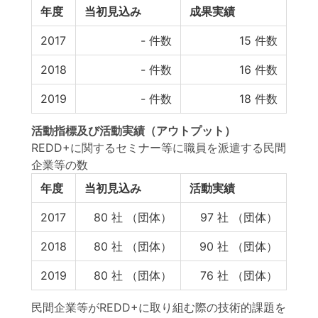
年度
当初見込み
成果実績
2017
-
件数
15
件数
2018
-
件数
16
件数
2019
-
件数
18
件数
活動指標
及び
活動実績
（アウトプット）
REDD+に関するセミナー等に職員を派遣する民間
企業等の数
年度
当初見込み
活動実績
2017
80
社 （団体）
97
社 （団体）
2018
80
社 （団体）
90
社 （団体）
2019
80
社 （団体）
76
社 （団体）
民間企業等がREDD+に取り組む際の技術的課題を