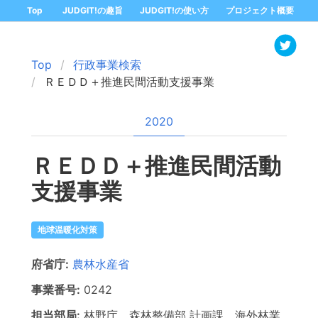
Top
JUDGIT!の趣旨
JUDGIT!の使い方
プロジェクト概要
Top
行政事業検索
ＲＥＤＤ＋推進民間活動支援事業
2020
ＲＥＤＤ＋推進民間活動
支援事業
地球温暖化対策
府省庁:
農林水産省
事業番号:
0242
担当部局:
林野庁 森林整備部
計画課 海外林業