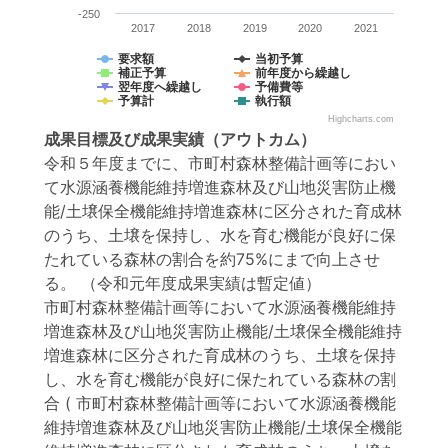
-250
2017
2018
2019
2020
2021
要求額
当初予算
補正予算
前年度から繰越し
翌年度へ繰越し
予備費等
予算計
執行額
Highcharts.com
成果目標
及び
成果実績
（アウトカム）
令和５年度までに、市町村森林整備計画等におい
て水源涵養機能維持増進森林及び山地災害防止機
能/土壌保全機能維持増進森林に区分された育成林
のうち、土壌を保持し、水を育む機能が良好に保
たれている森林の割合を約75%にまで向上させ
る。 （令和元年度成果実績は暫定値）
市町村森林整備計画等において水源涵養機能維持
増進森林及び山地災害防止機能/土壌保全機能維持
増進森林に区分された育成林のうち、土壌を保持
し、水を育む機能が良好に保たれている森林の割
合 ( 市町村森林整備計画等において水源涵養機能
維持増進森林及び山地災害防止機能/土壌保全機能