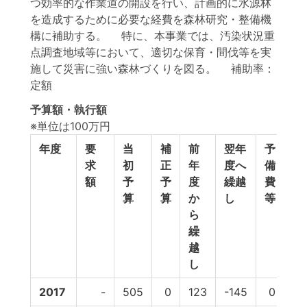
つ効率的な作業道の開設を行い、計画的に水源林
を造成するために必要な経費を森林研究・整備機
構に補助する。 特に、本事業では、汚染状況重
点調査地域等において、適切な保育・間伐等を実
施して災害に強い森林づくりを図る。 補助率：
定額
予算額・執行額
※単位は100万円
年度
要
当
補
前
翌年
予
予
求
初
正
年
度へ
備
算
額
予
予
度
繰越
費
計
算
算
か
し
等
ら
繰
越
し
2017
-
505
0
123
-145
0
48