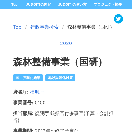
Top
JUDGIT!の趣旨
JUDGIT!の使い方
プロジェクト概要
Top
行政事業検索
森林整備事業（国研）
2020
森林整備事業（国研）
国土強靱化施策
地球温暖化対策
府省庁:
復興庁
事業番号:
0100
担当部局:
復興庁
統括官付参事官(予算・会計担
当)
事業期間:
2012年
〜
終了予定なし