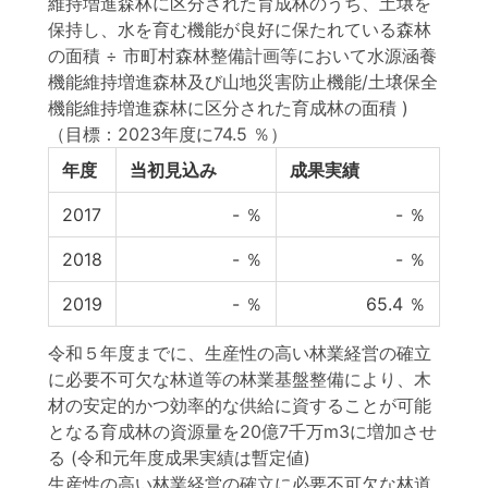
維持増進森林に区分された育成林のうち、土壌を
保持し、水を育む機能が良好に保たれている森林
の面積 ÷ 市町村森林整備計画等において水源涵養
機能維持増進森林及び山地災害防止機能/土壌保全
機能維持増進森林に区分された育成林の面積 )
（目標：2023年度に74.5 ％）
年度
当初見込み
成果実績
2017
-
％
-
％
2018
-
％
-
％
2019
-
％
65.4
％
令和５年度までに、生産性の高い林業経営の確立
に必要不可欠な林道等の林業基盤整備により、木
材の安定的かつ効率的な供給に資することが可能
となる育成林の資源量を20億7千万m3に増加させ
る (令和元年度成果実績は暫定値)
生産性の高い林業経営の確立に必要不可欠な林道