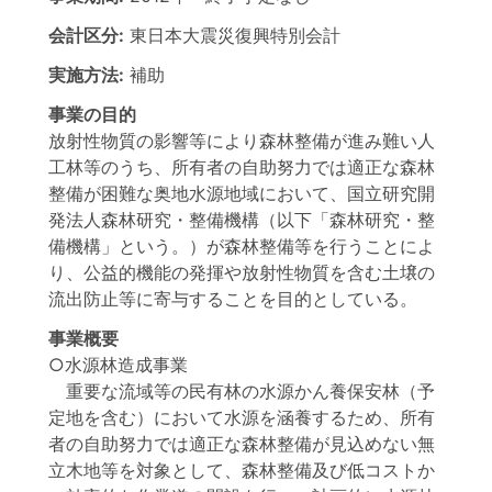
会計区分:
東日本大震災復興特別会計
実施方法:
補助
事業の目的
放射性物質の影響等により森林整備が進み難い人
工林等のうち、所有者の自助努力では適正な森林
整備が困難な奥地水源地域において、国立研究開
発法人森林研究・整備機構（以下「森林研究・整
備機構」という。）が森林整備等を行うことによ
り、公益的機能の発揮や放射性物質を含む土壌の
流出防止等に寄与することを目的としている。
事業概要
○水源林造成事業
重要な流域等の民有林の水源かん養保安林（予
定地を含む）において水源を涵養するため、所有
者の自助努力では適正な森林整備が見込めない無
立木地等を対象として、森林整備及び低コストか