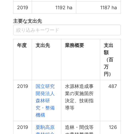
2019
1192
ha
1187
ha
主要な支出先
年度
支出先
業務概要
支出
額
（百
万
円）
2019
国立研究
水源林造成事
487
開発法人
業の実施箇所
森林研
決定、技術指
究・整備
導等
機構
2019
栗駒高原
造林・間伐等
126