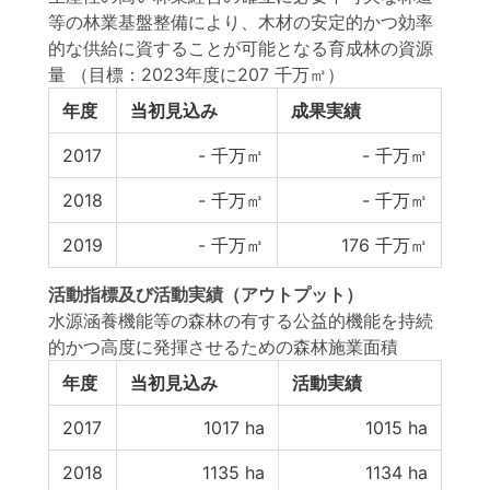
等の林業基盤整備により、木材の安定的かつ効率
的な供給に資することが可能となる育成林の資源
量
（目標：2023年度に207 千万㎥）
年度
当初見込み
成果実績
2017
-
千万㎥
-
千万㎥
2018
-
千万㎥
-
千万㎥
2019
-
千万㎥
176
千万㎥
活動指標
及び
活動実績
（アウトプット）
水源涵養機能等の森林の有する公益的機能を持続
的かつ高度に発揮させるための森林施業面積
年度
当初見込み
活動実績
2017
1017
ha
1015
ha
2018
1135
ha
1134
ha