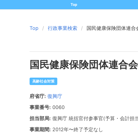
Top
Top
行政事業検索
国民健康保険団体連合
国民健康保険団体連合会
高齢社会対策
府省庁:
復興庁
事業番号:
0060
担当部局:
復興庁
統括官付参事官(予算・会計担当
事業期間:
2012年
〜
終了予定なし