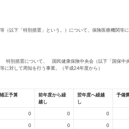
等（以下「特別措置」という。）について、保険医療機関等に
」 特別措置について、 国民健康保険中央会（以下「国保中
等に対して周知を行う事業。（平成24年度から）
補正予算
前年度から繰
翌年度へ繰越
予備
越し
し
0
0
0
0
0
0