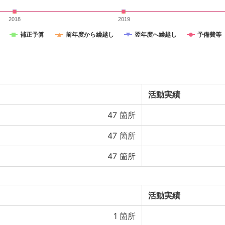
2018
2019
補正予算
前年度から繰越し
翌年度へ繰越し
予備費等
活動実績
47
箇所
47
箇所
47
箇所
活動実績
1
箇所