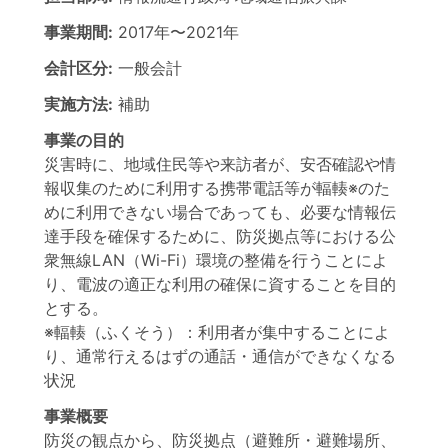
事業期間:
2017年
〜
2021年
会計区分:
一般会計
実施方法:
補助
事業の目的
災害時に、地域住民等や来訪者が、安否確認や情
報収集のために利用する携帯電話等が輻輳※のた
めに利用できない場合であっても、必要な情報伝
達手段を確保するために、防災拠点等における公
衆無線LAN（Wi-Fi）環境の整備を行うことによ
り、電波の適正な利用の確保に資することを目的
とする。
※輻輳（ふくそう）：利用者が集中することによ
り、通常行えるはずの通話・通信ができなくなる
状況
事業概要
防災の観点から、防災拠点（避難所・避難場所、