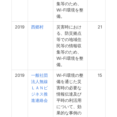
集等のため、
Wi-Fi環境を整
備。
2019
西郷村
災害時におけ
21
る、防災拠点
等での地域住
民等の情報収
集等のため、
Wi-Fi環境を整
備。
2019
一般社団
Wi-Fi環境の整
15
法人無線
備を通じた災
ＬＡＮビ
害時の必要な
ジネス推
情報伝達及び
進連絡会
平時の利活用
について、効
果的な事例の