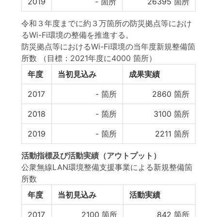
2019
-
箇所
26395
箇所
令和３年度までに約３万箇所の防災拠点等におけ
るWi-Fi環境の整備を推進する。
防災拠点等におけるWi-Fi環境の当年度新規整備箇
所数
（目標：2021年度に4000 箇所）
年度
当初見込み
成果実績
2017
-
箇所
2860
箇所
2018
-
箇所
3100
箇所
2019
-
箇所
2211
箇所
活動指標
及び
活動実績
（アウトプット）
公衆無線LAN環境整備支援事業による新規整備箇
所数
年度
当初見込み
活動実績
2017
2100
箇所
842
箇所