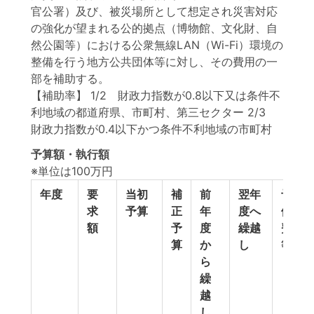
官公署）及び、被災場所として想定され災害対応
の強化が望まれる公的拠点（博物館、文化財、自
然公園等）における公衆無線LAN（Wi-Fi）環境の
整備を行う地方公共団体等に対し、その費用の一
部を補助する。
【補助率】 1/2 財政力指数が0.8以下又は条件不
利地域の都道府県、市町村、第三セクター 2/3
財政力指数が0.4以下かつ条件不利地域の市町村
予算額・執行額
※単位は100万円
年度
要
当初
補
前
翌年
予
求
予算
正
年
度へ
備
額
予
度
繰越
費
算
か
し
等
ら
繰
越
し