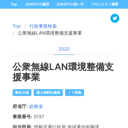
Top
JUDGIT!の趣旨
JUDGIT!の使い方
プロジェクト概要
Top
行政事業検索
公衆無線LAN環境整備支援事業
2020
公衆無線LAN環境整備支
援事業
観光立国
国土強靱化施策
ＩＴ戦略
府省庁:
総務省
事業番号:
0137
担当部局:
情報流通行政局
地域通信振興課