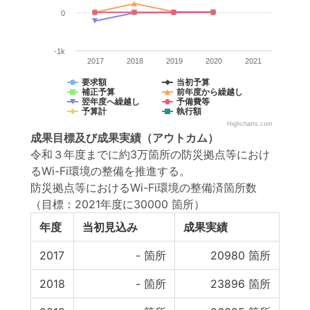
0
-1k
2017
2018
2019
2020
2021
要求額
当初予算
補正予算
前年度から繰越し
翌年度へ繰越し
予備費等
予算計
執行額
Highcharts.com
成果目標
及び
成果実績
（アウトカム）
令和３年度までに約3万箇所の防災拠点等におけ
るWi-Fi環境の整備を推進する。
防災拠点等におけるWi-Fi環境の整備済箇所数
（目標：2021年度に30000 箇所）
年度
当初見込み
成果実績
2017
-
箇所
20980
箇所
2018
-
箇所
23896
箇所