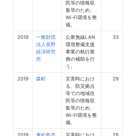
民等の情報収
集等のため、
Wi-Fi環境を整
備。
2019
一般財団
公衆無線LAN
33
法人長野
環境整備支援
経済研究
事業の執行業
所
務の補助を行
う。
2019
森町
災害時におけ
29
る、防災拠点
等での地域住
民等の情報収
集等のため、
Wi-Fi環境を整
備。
2019
東松島市
災害時におけ
28