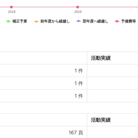
2018
2019
補正予算
前年度から繰越し
翌年度へ繰越し
予備費等
活動実績
1
件
1
件
1
件
活動実績
167
頁