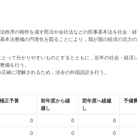
法秩序の根幹を成す民法や会社法などの民事基本法を社会・経
基本法整備の円滑化を図ることにより，我が国の経済の活力の
とって分かりやすいものとするとともに，近年の社会・経済シ
整備を行う。
正確に理解されるため，法令の外国語訳を行う。
補正予算
前年度から繰
翌年度へ繰越
予備
越し
し
0
0
0
0
0
0