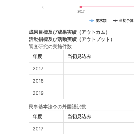
0
2017
要求額
当初予算
成果目標
及び
成果実績
（アウトカム）
活動指標
及び
活動実績
（アウトプット）
調査研究の実施件数
年度
当初見込み
2017
2018
2019
民事基本法令の外国語訳数
年度
当初見込み
2017