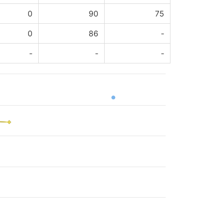
0
90
75
0
86
-
-
-
-