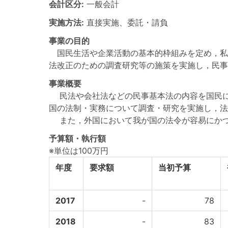
会計区分:
一般会計
実施方法:
直接実施、委託・請負
事業の目的
国民生活や企業活動の基本的枠組みを定め，私
法改正のための調査研究等の施策を実施し，民事
事業概要
民法や会社法などの民事基本法の内容を国民に
国の法制・実務について調査・研究を実施し，法
また，外国において我が国の法令が容易にかつ
予算額・執行額
※単位は100万円
年度
要求額
当初予算
2017
-
78
2018
-
83