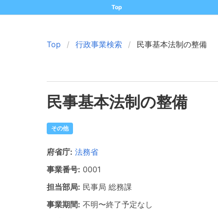
Top
Top
行政事業検索
民事基本法制の整備
民事基本法制の整備
その他
府省庁:
法務省
事業番号:
0001
担当部局:
民事局
総務課
事業期間:
不明
〜
終了予定なし