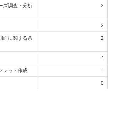
ーズ調査・分析
2
2
側面に関する条
2
1
フレット作成
1
0