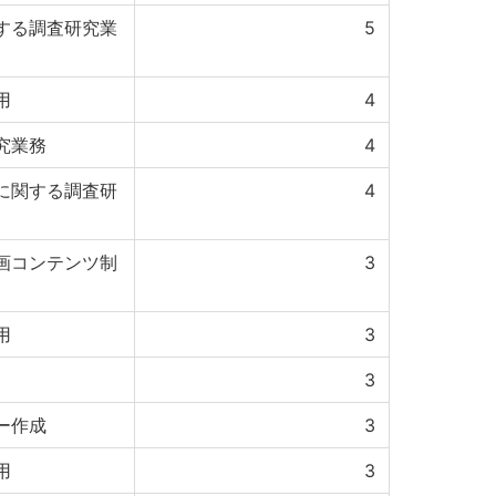
する調査研究業
5
用
4
究業務
4
に関する調査研
4
画コンテンツ制
3
用
3
3
ー作成
3
用
3