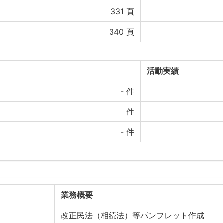
331
頁
340
頁
活動実績
-
件
-
件
-
件
業務概要
改正民法（相続法）等パンフレット作成