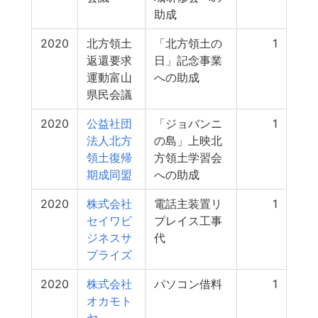
助成
2020
北方領土
「北方領土の
1
返還要求
日」記念事業
運動富山
への助成
県民会議
2020
公益社団
「ジョバンニ
1
法人北方
の島」上映北
領土復帰
方領土学習会
期成同盟
への助成
2020
株式会社
電話主装置リ
1
セイワビ
プレイス工事
ジネスサ
代
プライズ
2020
株式会社
パソコン借料
1
オカモト