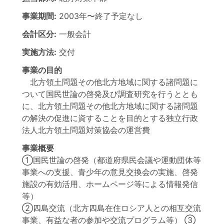
事業期間:
2003年
〜
終了予定なし
会計区分:
一般会計
実施方法:
交付
事業の目的
北方領土問題その他北方地域に関する諸問題に
ついて国民世論の啓発及び調査研究を行うととも
に、北方領土問題その他北方地域に関する諸問題
の解決の促進に資することを目的とする独立行政
法人北方領土問題対策協会の運営費
事業概要
①国民世論の啓発（都道府県民会議や運動団体等
事業への支援、青少年の意見交換会の実施、啓発
施設の有効活用、ホームページ等による情報発信
等）
②四島交流（北方四島在住ロシア人との相互交流
事業、有益な者の参加や交流プログラム等） ③