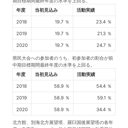
期目標期間最終年度の水準を上回る。
年度
当初見込み
活動実績
2018
19.7
％
23.4
％
2019
19.7
％
21.3
％
2020
19.7
％
24.7
％
県民大会への参加者のうち、初参加者の割合が前
中期目標期間最終年度の水準を上回る。
年度
当初見込み
活動実績
2018
58.9
％
54.4
％
2019
58.9
％
59.1
％
2020
58.9
％
34.4
％
北方館、別海北方展望塔、羅臼国後展望塔の各年