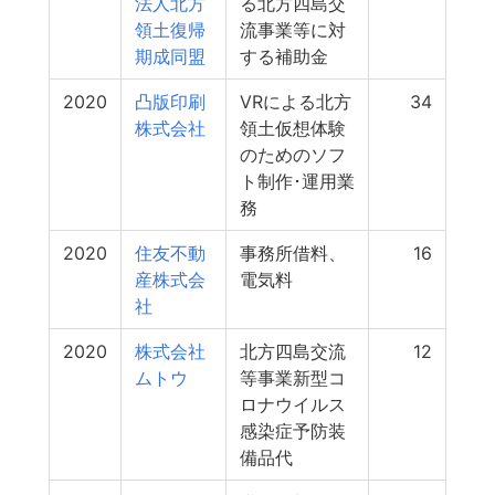
法人北方
る北方四島交
領土復帰
流事業等に対
期成同盟
する補助金
2020
凸版印刷
VRによる北方
34
株式会社
領土仮想体験
のためのソフ
ト制作･運用業
務
2020
住友不動
事務所借料、
16
産株式会
電気料
社
2020
株式会社
北方四島交流
12
ムトウ
等事業新型コ
ロナウイルス
感染症予防装
備品代