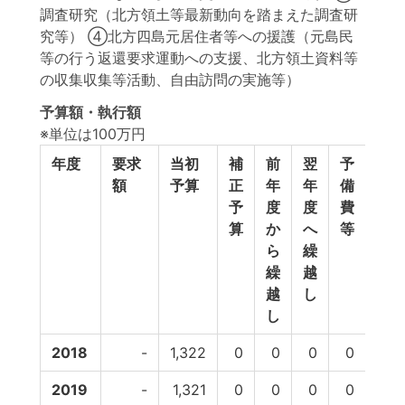
調査研究（北方領土等最新動向を踏まえた調査研
究等） ④北方四島元居住者等への援護（元島民
等の行う返還要求運動への支援、北方領土資料等
の収集収集等活動、自由訪問の実施等）
予算額・執行額
※単位は100万円
年度
要求
当初
補
前
翌
予
予
額
予算
正
年
年
備
計
予
度
度
費
算
か
へ
等
ら
繰
繰
越
越
し
し
2018
-
1,322
0
0
0
0
1,3
2019
-
1,321
0
0
0
0
1,3