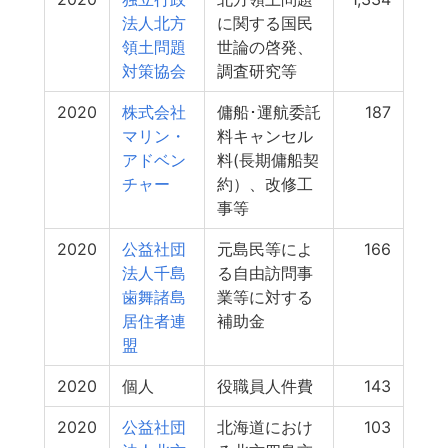
法人北方
に関する国民
領土問題
世論の啓発、
対策協会
調査研究等
2020
株式会社
傭船･運航委託
187
マリン・
料キャンセル
アドベン
料(長期傭船契
チャー
約）、改修工
事等
2020
公益社団
元島民等によ
166
法人千島
る自由訪問事
歯舞諸島
業等に対する
居住者連
補助金
盟
2020
個人
役職員人件費
143
2020
公益社団
北海道におけ
103