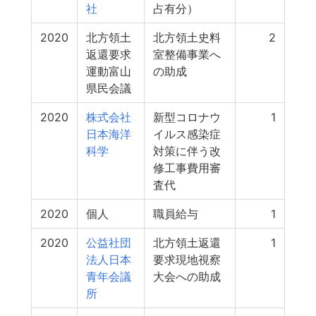
社
占有分）
2020
北方領土
北方領土史料
2
返還要求
室整備事業へ
運動富山
の助成
県民会議
2020
株式会社
新型コロナウ
1
日本海洋
イルス感染症
科学
対策に伴う改
修工事費用審
査代
2020
個人
職員給与
1
2020
公益社団
北方領土返還
1
法人日本
要求現地視察
青年会議
大会への助成
所