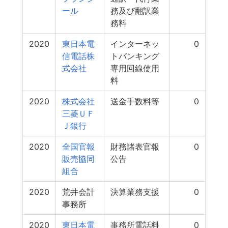
ール
務及び翻訳業
務料
2020
東日本電
インターネッ
0
信電話株
トバンキング
式会社
専用回線使用
料
2020
株式会社
送金手数料等
0
三菱ＵＦ
Ｊ銀行
2020
全国官報
財務諸表官報
0
販売協同
公告
組合
2020
荒井会計
決算業務支援
0
事務所
2020
東日本電
事務所電話料
0