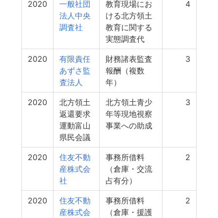
2020
一般社団
教育現場にお
4
法人中央
ける北方領土
調査社
教育に関する
実態調査代
2020
有限責任
財務諸表監査
3
あずさ監
報酬（複数
査法人
年）
2020
北方領土
北方領土青少
3
返還要求
年等現地視察
運動富山
事業への助成
県民会議
2020
住友不動
事務所借料
2
産株式会
（倉庫・交流
社
占有分）
2020
住友不動
事務所借料
2
産株式会
（倉庫・援護