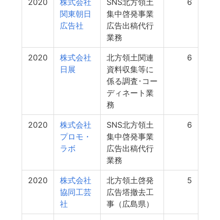
2020
株式会社
SNS北方領土
6
関東朝日
集中啓発事業
広告社
広告出稿代行
業務
2020
株式会社
北方領土関連
6
日展
資料収集等に
係る調査･コー
ディネート業
務
2020
株式会社
SNS北方領土
6
プロモ・
集中啓発事業
ラボ
広告出稿代行
業務
2020
株式会社
北方領土啓発
5
協同工芸
広告塔撤去工
社
事（広島県）