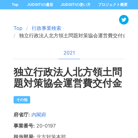
Top
JUDGIT!の趣旨
JUDGIT!の使い方
プロジェクト概要
Top
行政事業検索
独立行政法人北方領土問題対策協会運営費交付金
2021
独立行政法人北方領土問
題対策協会運営費交付金
その他
府省庁:
内閣府
事業番号:
20-
0197
担当部局:
北方対策本部