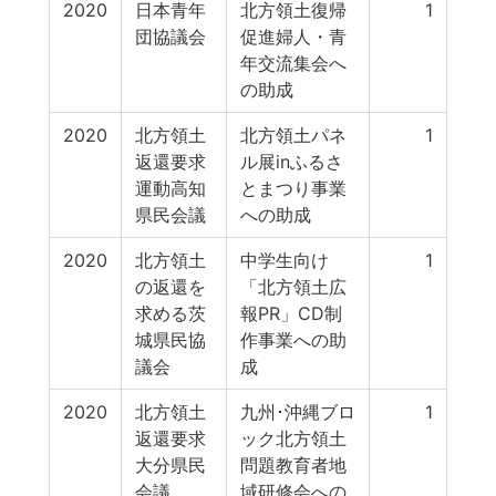
2020
日本青年
北方領土復帰
1
団協議会
促進婦人・青
年交流集会へ
の助成
2020
北方領土
北方領土パネ
1
返還要求
ル展inふるさ
運動高知
とまつり事業
県民会議
への助成
2020
北方領土
中学生向け
1
の返還を
「北方領土広
求める茨
報PR」CD制
城県民協
作事業への助
議会
成
2020
北方領土
九州･沖縄ブロ
1
返還要求
ック北方領土
大分県民
問題教育者地
会議
域研修会への