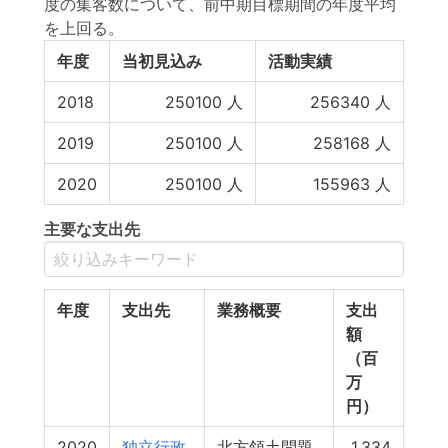
度の集客数について、前中期目標期間の年度平均
を上回る。
年度
当初見込み
活動実績
2018
250100
人
256340
人
2019
250100
人
258168
人
2020
250100
人
155963
人
主要な支出先
年度
支出先
業務概要
支出
額
（百
万
円）
2020
独立行政
北方領土問題
1,334