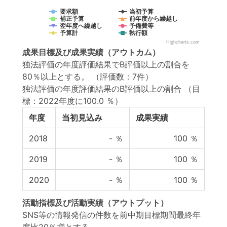
要求額
当初予算
補正予算
前年度から繰越し
翌年度へ繰越し
予備費等
予算計
執行額
Highcharts.com
成果目標
及び
成果実績
（アウトカム）
独法評価の年度評価結果でB評価以上の割合を
80％以上とする。 （評価数：7件）
独法評価の年度評価結果のB評価以上の割合
（目
標：2022年度に100.0 ％）
年度
当初見込み
成果実績
2018
-
％
100
％
2019
-
％
100
％
2020
-
％
100
％
活動指標
及び
活動実績
（アウトプット）
SNS等の情報発信の件数を前中期目標期間最終年