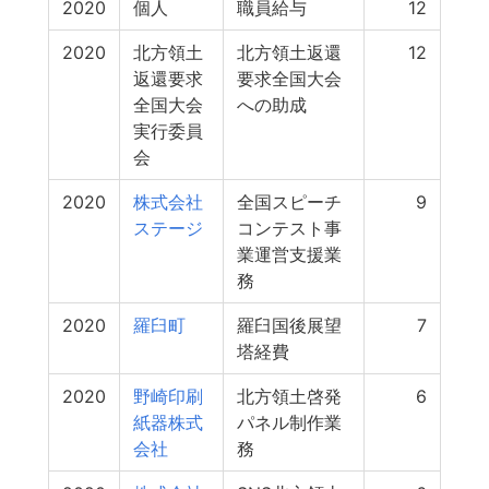
2020
個人
職員給与
12
2020
北方領土
北方領土返還
12
返還要求
要求全国大会
全国大会
への助成
実行委員
会
2020
株式会社
全国スピーチ
9
ステージ
コンテスト事
業運営支援業
務
2020
羅臼町
羅臼国後展望
7
塔経費
2020
野崎印刷
北方領土啓発
6
紙器株式
パネル制作業
会社
務