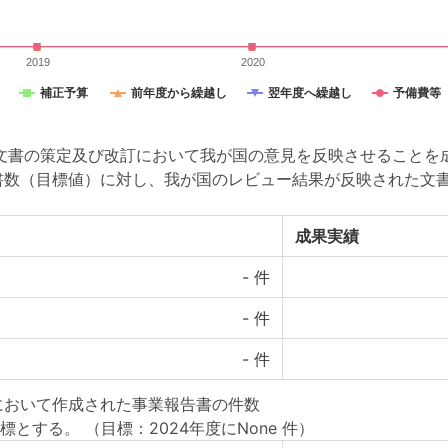
2019
2020
補正予算
前年度から繰越し
翌年度へ繰越し
予備費等
全基準文書の策定及び改訂において我が国の意見を反映させること
文書数（目標値）に対し、我が国のレビュー結果が反映された文
成果実績
-
件
-
件
-
件
において作成された事業報告書の件数
標とする。
（目標：2024年度にNone 件）