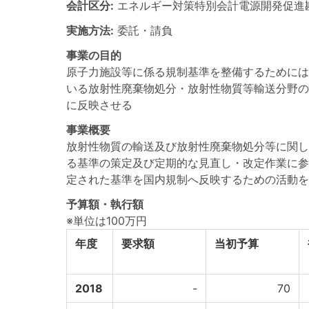
会計区分:
エネルギー対策特別会計電源開発促進
実施方法:
委託・請負
事業の目的
原子力施設等に係る規制基準を整備するためには
いる放射性廃棄物処分・放射性物質等輸送分野の
に反映させる
事業概要
放射性物質の輸送及び放射性廃棄物処分等に関し、国
る基準の策定及び定期的な見直し・改定作業に参
定された基準を国内規制へ反映するための活動を
予算額・執行額
※単位は100万円
年度
要求額
当初予算
2018
-
70