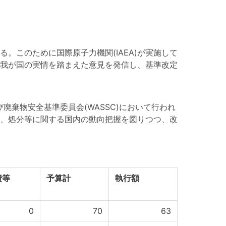
このために国際原子力機関(IAEA)が実施して
我が国の実情を踏まえた意見を発信し、基準改定
び廃棄物安全基準委員会(WASSC)において行われ
、処分等に関する国内の動向把握を図りつつ、改
費等
予算計
執行額
0
70
63