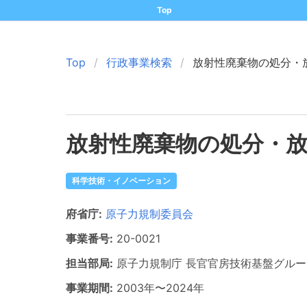
Top
Top
行政事業検索
放射性廃棄物の処分・
放射性廃棄物の処分・
科学技術・イノベーション
府省庁:
原子力規制委員会
事業番号:
20-
0021
担当部局:
原子力規制庁
長官官房技術基盤グルー
事業期間:
2003年
〜
2024年