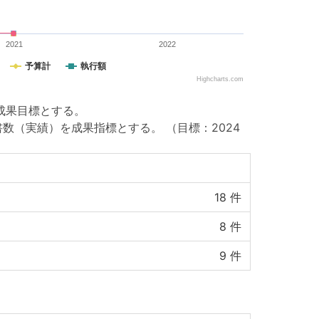
2021
2022
予算計
執行額
Highcharts.com
を成果目標とする。
書数（実績）を成果指標とする。
（目標：2024
18
件
8
件
9
件