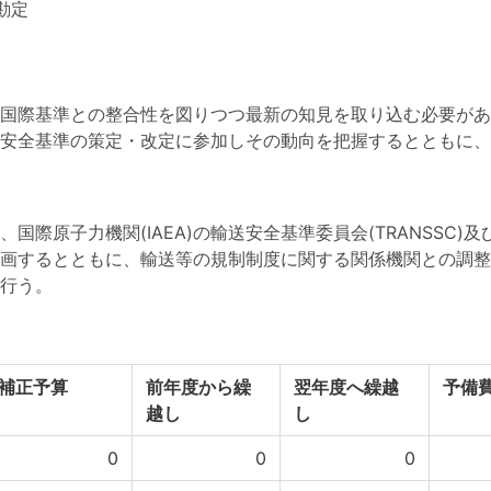
勘定
国際基準との整合性を図りつつ最新の知見を取り込む必要がある。
安全基準の策定・改定に参加しその動向を把握するとともに、
際原子力機関(IAEA)の輸送安全基準委員会(TRANSSC)及
画するとともに、輸送等の規制制度に関する関係機関との調整
行う。
補正予算
前年度から繰
翌年度へ繰越
予備
越し
し
0
0
0