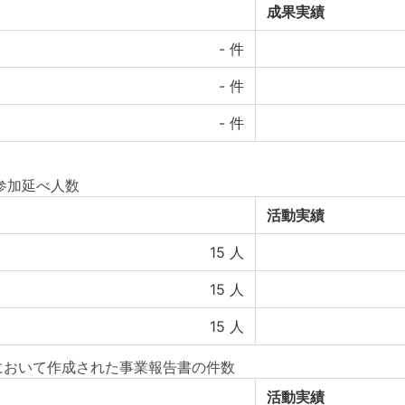
成果実績
-
件
-
件
-
件
の参加延べ人数
活動実績
15
人
15
人
15
人
において作成された事業報告書の件数
活動実績