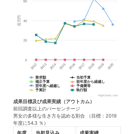
60
百万円
40
20
0
2017
2018
2019
2020
2012
2013
2014
2015
2016
要求額
当初予算
補正予算
前年度から繰越し
翌年度へ繰越し
予備費等
予算計
執行額
Highcharts.com
成果目標
及び
成果実績
（アウトカム）
前回調査以上のパーセンテージ
男女の多様な生き方を認める割合
（目標：2019
年度に54.3 ％）
年度
当初見込み
成果実績