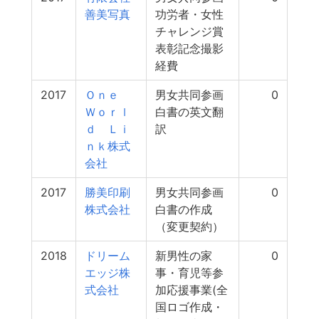
善美写真
功労者・女性
チャレンジ賞
表彰記念撮影
経費
2017
Ｏｎｅ
男女共同参画
0
Ｗｏｒｌ
白書の英文翻
ｄ Ｌｉ
訳
ｎｋ株式
会社
2017
勝美印刷
男女共同参画
0
株式会社
白書の作成
（変更契約）
2018
ドリーム
新男性の家
0
エッジ株
事・育児等参
式会社
加応援事業(全
国ロゴ作成・