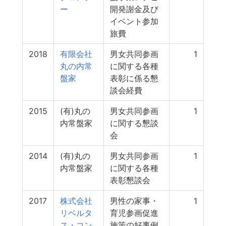
ー
開発謝金及び
イベント参加
旅費
2018
有限会社
男女共同参画
1
丸の内常
に関する各種
盤家
表彰に係る懇
談会経費
2015
(有)丸の
男女共同参画
1
内常盤家
に関する懇談
会
2014
(有)丸の
男女共同参画
1
内常盤家
に関する各種
表彰懇談会
2017
株式会社
男性の家事・
1
リベルタ
育児参画促進
ス・コン
施策の好事例