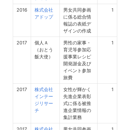
2016
株式会社
男女共同参画
1
アドップ
に係る総合情
報誌の表紙デ
ザインの作成
2017
個人Ａ
男性の家事・
1
（おとう
育児等参加応
飯大使）
援事業レシピ
開発謝金及び
イベント参加
旅費
2017
株式会社
女性が輝かく
1
インテー
先進企業表彰
ジリサー
式に係る被推
チ
進企業情報の
集計業務
2017
株式会社
男女共同参画
1