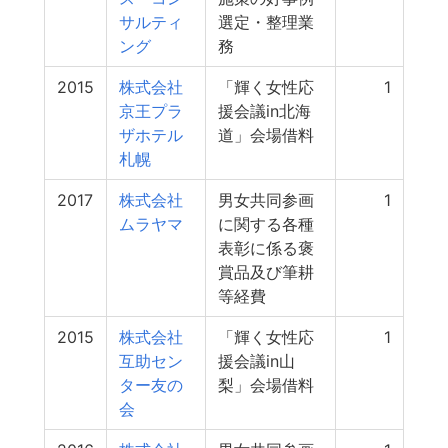
サルティ
選定・整理業
ング
務
2015
株式会社
「輝く女性応
1
京王プラ
援会議in北海
ザホテル
道」会場借料
札幌
2017
株式会社
男女共同参画
1
ムラヤマ
に関する各種
表彰に係る褒
賞品及び筆耕
等経費
2015
株式会社
「輝く女性応
1
互助セン
援会議in山
ター友の
梨」会場借料
会