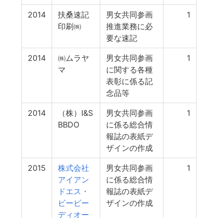
2014
扶桑速記
男女共同参画
1
印刷㈱
推進業務に必
要な速記
2014
㈱ムラヤ
男女共同参画
1
マ
に関する各種
表彰に係る記
念品等
2014
（株）I&S
男女共同参画
1
BBDO
に係る総合情
報誌の表紙デ
ザインの作成
2015
株式会社
男女共同参画
1
アイアン
に係る総合情
ドエス・
報誌の表紙デ
ビービー
ザインの作成
ディオー