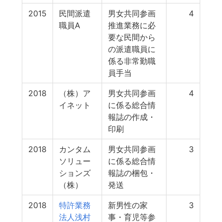
2015
民間派遣
男女共同参画
4
職員A
推進業務に必
要な民間から
の派遣職員に
係る非常勤職
員手当
2018
（株）ア
男女共同参画
4
イネット
に係る総合情
報誌の作成・
印刷
2018
カンタム
男女共同参画
3
ソリュー
に係る総合情
ションズ
報誌の梱包・
（株）
発送
2018
特許業務
新男性の家
3
法人浅村
事・育児等参