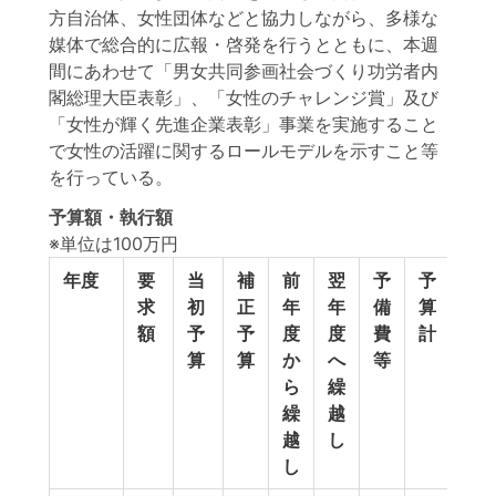
方自治体、女性団体などと協力しながら、多様な
媒体で総合的に広報・啓発を行うとともに、本週
間にあわせて「男女共同参画社会づくり功労者内
閣総理大臣表彰」、「女性のチャレンジ賞」及び
「女性が輝く先進企業表彰」事業を実施すること
で女性の活躍に関するロールモデルを示すこと等
を行っている。
予算額・執行額
※単位は100万円
年度
要
当
補
前
翌
予
予
執
求
初
正
年
年
備
算
行
額
予
予
度
度
費
計
額
算
算
か
へ
等
ら
繰
繰
越
越
し
し