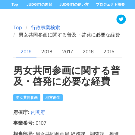
Top
JUDGIT!の趣旨
JUDGIT!の使い方
プロジェクト概要
Top
行政事業検索
男女共同参画に関する普及・啓発に必要な経費
2019
2018
2017
2016
2015
男女共同参画に関する普
及・啓発に必要な経費
男女共同参画
地方創生
府省庁:
内閣府
事業番号:
0107
担当部局:
男女共同参画局
総務課、調査課、推進