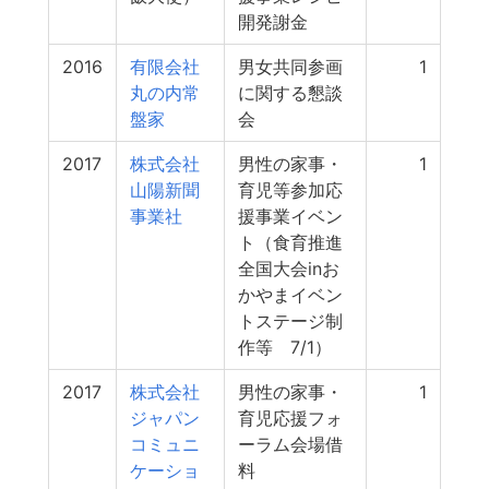
開発謝金
2016
有限会社
男女共同参画
1
丸の内常
に関する懇談
盤家
会
2017
株式会社
男性の家事・
1
山陽新聞
育児等参加応
事業社
援事業イベン
ト（食育推進
全国大会inお
かやまイベン
トステージ制
作等 7/1）
2017
株式会社
男性の家事・
1
ジャパン
育児応援フォ
コミュニ
ーラム会場借
ケーショ
料