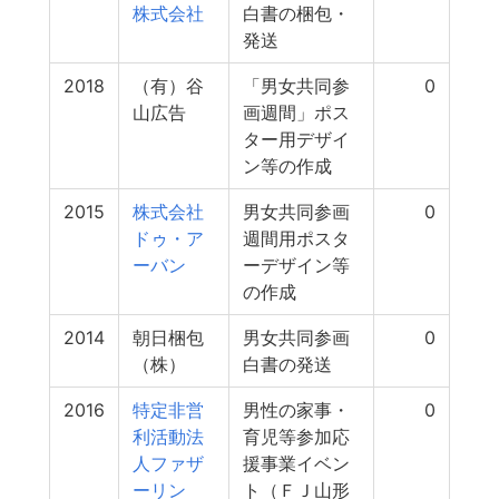
株式会社
白書の梱包・
発送
2018
（有）谷
「男女共同参
0
山広告
画週間」ポス
ター用デザイ
ン等の作成
2015
株式会社
男女共同参画
0
ドゥ・ア
週間用ポスタ
ーバン
ーデザイン等
の作成
2014
朝日梱包
男女共同参画
0
（株）
白書の発送
2016
特定非営
男性の家事・
0
利活動法
育児等参加応
人ファザ
援事業イベン
ーリン
ト（ＦＪ山形