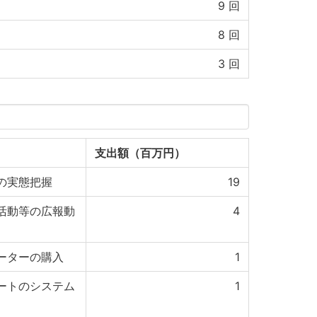
9
回
8
回
3
回
支出額（百万円）
の実態把握
19
活動等の広報動
4
ーターの購入
1
ートのシステム
1