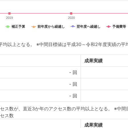
2019
2020
補正予算
前年度から繰越し
翌年度へ繰越し
予備費等
均以上となる。 ※中間目標値は平成30～令和2年度実績の平
成果実績
-
回
-
回
-
回
セス数が、直近3か年のアクセス数の平均以上となる。 ※中間
セス数
成果実績