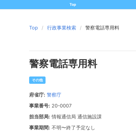
Top
Top
行政事業検索
警察電話専用料
警察電話専用料
その他
府省庁:
警察庁
事業番号:
20-
0007
担当部局:
情報通信局
通信施設課
事業期間:
不明
〜
終了予定なし