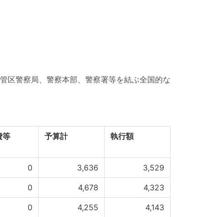
管区警察局、警察本部、警察署等を結ぶ全国的な
費等
予算計
執行額
0
3,636
3,529
0
4,678
4,323
0
4,255
4,143