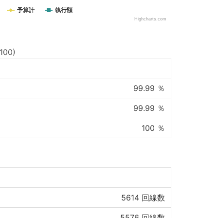
予算計
執行額
Highcharts.com
00)
99.99
％
99.99
％
100
％
5614
回線数
5576
回線数