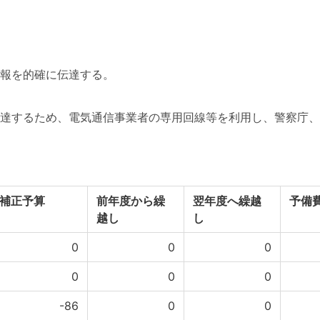
報を的確に伝達する。
達するため、電気通信事業者の専用回線等を利用し、警察庁、
補正予算
前年度から繰
翌年度へ繰越
予備
越し
し
0
0
0
0
0
0
-86
0
0