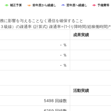
補正予算
前年度から繰越し
翌年度へ繰越し
予備費等
務に影響を与えることなく通信を確保すること
）の疎通率 (計算式) 疎通率=(1-(り障時間/総稼働時間)*1
成果実績
-
％
-
％
-
％
活動実績
5498
回線数
6259
回線数