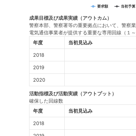
要求額
当初予算
成果目標
及び
成果実績
（アウトカム）
警察本部、警察署等の重要拠点において、警察業
電気通信事業者が提供する重要な専用回線（１～３級線
年度
当初見込み
2018
2019
2020
活動指標
及び
活動実績
（アウトプット）
確保した回線数
年度
当初見込み
2018
2019